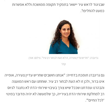
שבניגוד לראש עיר יישאר בתפקיד תקופה ממושכת וללא אפשרות
כמעט להחליפו".
גרינברג: "חריש עדיין צעירה, זו לא העת לבחור רב עיר". צילום: אורן
קלר
גם גרינברג תומכת בדחייה: "אנחנו חושבים שחריש עדיין צעירה, אופייה
אינו ברור, ולכן זו לא העת לבחור רב עיר. שוחחנו עם ראש המועצה
והבהרנו עמדתנו שככל שיש צורך בעיבוי שירותי הדת לא נתנגד לגיוס
רב למחלקת שירותי הדת בעירייה, כך שלמעשה לא יהיה מדובר במינוי
'לכל החיים'".