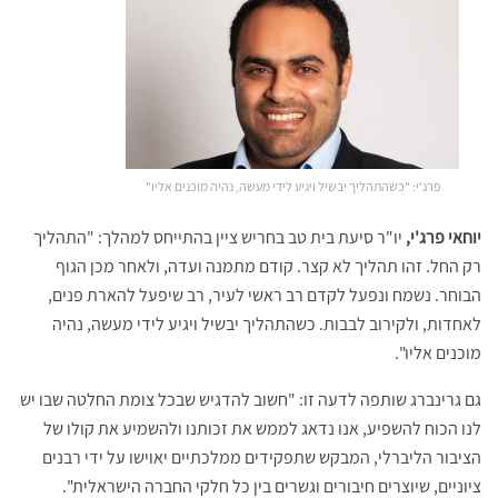
פרג'י: "כשהתהליך יבשיל ויגיע לידי מעשה, נהיה מוכנים אליו"
יוחאי פרג'י,
יו"ר סיעת בית טב בחריש ציין בהתייחס למהלך: "התהליך
רק החל. זהו תהליך לא קצר. קודם מתמנה ועדה, ולאחר מכן הגוף
הבוחר. נשמח ונפעל לקדם רב ראשי לעיר, רב שיפעל להארת פנים,
לאחדות, ולקירוב לבבות. כשהתהליך יבשיל ויגיע לידי מעשה, נהיה
מוכנים אליו".
גם גרינברג שותפה לדעה זו: "חשוב להדגיש שבכל צומת החלטה שבו יש
לנו הכוח להשפיע, אנו נדאג לממש את זכותנו ולהשמיע את קולו של
הציבור הליברלי, המבקש שתפקידים ממלכתיים יאוישו על ידי רבנים
ציוניים, שיוצרים חיבורים וגשרים בין כל חלקי החברה הישראלית".