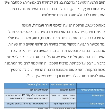
האם ההצעה שמעלה גרינברג בנודע לבחירת רב אפשרית? מסתבר שיש
עיר אחת בארץ, בני ברק, בה הליך הבחירה ברב העיר מתנהל ברמה
המקומית בלבד ולא מערב גורמים ממשלתיים.
באוגוסט 2020 פרסמה תנועת
'נאמני תורה ועבודה',
תנועה
ציונית-דתית, נייר עמדה בנושא בחירת רב עיר בו היא מציינת כי תהליך
הבחירה ברב עיר המתקיים כיום מכח התקנות, רחוק מלהיות אידיאלי.
עוד מציעה התנועה לשקול מודל בחירת רב חלופי הקיים מזה עשרות
שנים בעיר בני ברק ובמסגרתו הרב נבחר מטעם העירייה, או מועצת
העיר. "רב המועסק על ידי העירייה או על ידי תאגיד עירוני יכול לשמש
כרב העיר בפועל מבחינת מרבית הסמכויות המוקנות לרב עיר המתמנה
מכוח התקנות. זאת משום שמועצת הרבנות הראשית יכולה להסמיך
אותו להיות ממונה על הכשרות וכן כרושם נישואין בעיר
".