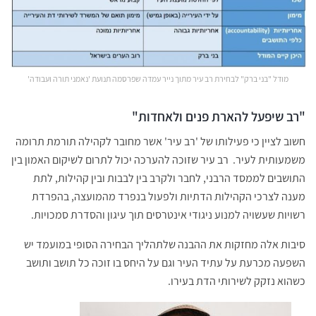
מודל "בני ברק" לבחירת רב עיר מתוך נייר עמדה שפרסמה תנועת 'נאמני תורה ועבודה'
"רב שיפעל להארת פנים ולאחדות"
חשוב לציין כי פעילותו של 'רב עיר' אשר מחובר לקהילה תורמת תרומה
משמעותית לעיר. רב עיר שזוכה להערכה יכול לתרום לשיקום האמון בין
התושבים לממסד הרבני, לחבר ולקרב בין לבבות ובין קהילות, לתת
מענה לצרכי הקהילות הדתיות ולפעול בנפרד מהמועצה, בהפרדת
רשויות שעשויה למנוע ניגודי אינטרסים תוך עיגון והסדרת סמכויות.
סיבות אלה מחזקות את ההבנה שלתהליך הבחירה הסופי במועמד יש
השפעה מכרעת על עתיד העיר וגם על היחס בו זוכה כל תושב ותושב
כשהוא נזקק לשירותי הדת בעירו.