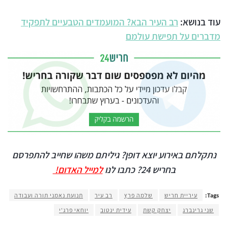
עוד בנושא:
רב העיר הבא? המועמדים הטבעיים לתפקיד
מדברים על תפישת עולמם
נתקלתם באירוע יוצא דופן? גיליתם משהו שחייב להתפרסם
בחריש 24?
כתבו לנו
למייל האדום!
Tags:
עיריית חריש
שלמה פרץ
רב עיר
תנועת נאמני תורה ועבודה
שני גרינברג
יצחק קשת
עידית ינטוב
יוחאי פרג'י