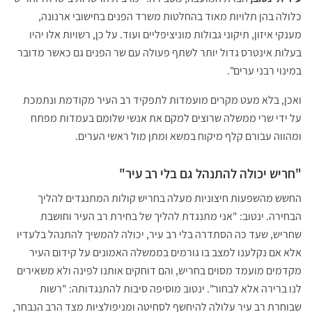
כלולה בהן תלויות מאוד בהחלטות משרד הפנים בחישובי ארנונה,
מענקי איזון, תיקוני גבולות מוניציפליים ועוד. על כן, רשויות אלו יהיו
בעלות אינטרס גדול יותר לשתף פעולה עם שר הפנים גם כאשר מדובר
במינוי רבני ערים".
ואכן, בלא מעט מקרים מועמדות לתפקיד רב העיר מקודמת ונתמכת
על ידי שרי ממשלה שרוצים למקם את אנשי שלומם בעמדות מפתח
ומהווה עבורם קלף מיקוח במשא ומתן מול ראשי הערים.
"חריש יכולה להתנהל גם בלי רב עיר"
החשש מהשפעות חיצוניות מעלה בחריש קולות המתנגדים להליך
הבחירה. ינטוב: "אני מתנגדת להליך של בחירת רב העיר וחושבת
שחריש, שעד כה הסתדרה בלי רב עיר, יכולה להמשיך להתנהל בלעדיו
אלא אם נקלענו למצב בו גורמים בממשלה האמונים על קידום העיר
מקדמים מועמד מסוים בחריש, והם דוחקים אותנו לפינה ולא משאירים
לנו ברירה אלא לבחור". ינטוב מוסיפה סיבות להתנגדותה: "רשות
שבוחרת רב עיר עלולה להיחשף לסחיטה ומניפולציות מצד הרב הנבחר,