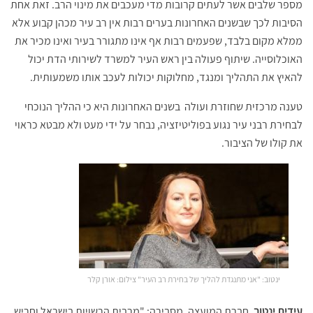
מספר שלבים אשר לעתים קרובות מדי מעכבים את מינוי הרב. זאת אחת
הסיבות לכך שבשנים האחרונות בערים רבות אין רב עיר מכהן קבוע אלא
ממלא מקום בלבד, שפעמים רבות אף אינו מתגורר בעיר ואינו מכיר את
האוכלוסייה. שיתוף פעולה בין ראש העיר למשרד לשירותי הדת יכול
להאיץ את התהליך ומנגד, מחלוקות יכולות לעכב אותו משמעותית.
טענה מרכזית שחוזרת ועולה בשנים האחרונות היא כי ההליך הנוכחי
לבחירת רבני עיר נגוע בפוליטיזציה, נבחר על ידי מעט ולא מבטא כראוי
את קולו של הציבור.
ינטוב: "אני מתנגדת להליך של בחירת רב העיר" צילום: אורן קלר
עידית ינטוב,
חברת המועצה, מסבירה: "מרבית הרשויות בישראל וחריש