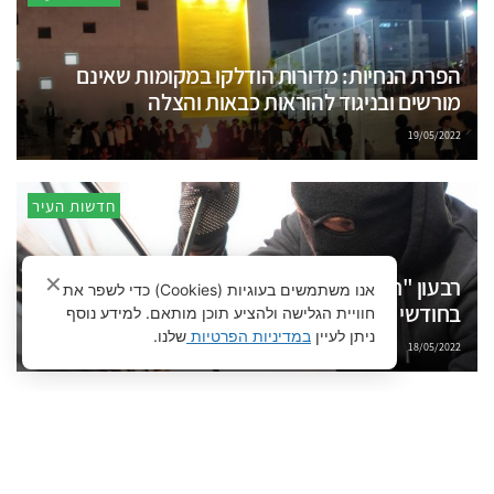
הפרת הנחיות: מדורות הודלקו במקומות שאינם
מורשים ובניגוד להוראות כבאות והצלה
19/05/2022
חדשות העיר
✕
רבעון "חם": עלייה תלולה בגניבות הרכב בחריש
אנו משתמשים בעוגיות (Cookies) כדי לשפר את
בחודשי ינואר-מרץ 2022
חוויית הגלישה ולהציע תוכן מותאם. למידע נוסף
ניתן לעיין
במדיניות הפרטיות
שלנו.
18/05/2022
קהילה, תרבות ופנאי