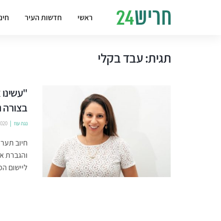
ראשי
חדשות העיר
חינ
תגית:
עבד בקלי
"עשינו
בצורה נ
נגה עוז
2020
חיוב תערי
והגברת אכ
ליישום המל