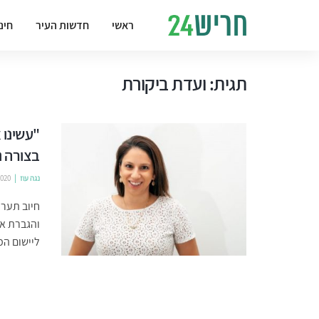
ראשי
חדשות העיר
חינ
תגית:
ועדת ביקורת
"עשינו
בצורה נ
נגה עוז
2020
חיוב תערי
והגברת אכ
ליישום המל