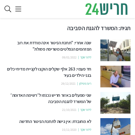
תגית:
המשרד להגנת הסביבה
שנה אחרי: "תחנת הניטור אינה מודדת את רוב
המזהמים הנפלטים משריפת פסולת"
לידור שקד
09/01/2022
חד פעמי: 263 אלף שקלים הוקצו לקניית מדיחי כלים
בגני הילדים בעיר
רינה פטילון
29/12/2021
שני מפעלים באזור חריש נכנסו ל״רשימה האדומה״
של המשרד להגנת הסביבה
לידור שקד
21/10/2021
לא מחוברת: אין גישה לתחנת הניטור החדשה
לידור שקד
15/11/2020