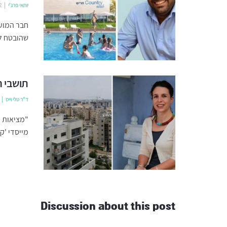
יוחאי פרג'י
2
חבר המועצ
שהובטח לה
תושבי ח
ד"ר טלי וייס
"מציאות מ
מייסדי 'ק
Discussion about this post