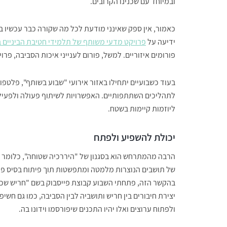
ובמיוחד עם שכנינו הקרובים.
כאמור, אין ספק שאינני מודעת לכל מה שקורה כבר עכשיו ב
ידיעה על
פרויקט מדעי משותף של תלמידי חטיבת הביניים 
פורומים איזוריים. למשל, פורום לענייני איכות הסביבה, פרוי
בעוד כשבועיים יתחילו באזור אירועי "שבוע בשותף", פלטפו
לתהליכים השתתפותיים. האפשרויות לשיתוף פעולה ולפעיל
ליוזמות קיימות בשטח.
יכולת להשפיע ולפתח
הרבה מהמתרחש הוא בסגנון של "היררכיה שטוחה", כלומר לא
של תושבים הנוצרות מלמטה ומתפשטות תוך פיתוח בסיס פעו
בהקשר הזה, פתחתי השבוע קבוצת פייסבוק בשם "חריש שכני
יצירת חיבורים בין חריש ותושביה לבין הסביבה, כמו גם חשי
ולפתוח ערוצים ואלו יהיו התכנים שיפורסמו וידונו בה.