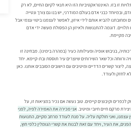
ות זו בזו. האינטראקטיביות הזו היא תנאי לקיום החיים, לא רק
דם, ובמיוחד כבני אדם בעולם המודרני, יש בנו גם צורך ונטייה
 ומחובתנו להביא אותם לידי איזון, לאפשר לעצמנו ביטוי עצמי אבל
לויים. דוגמה להתנגשות ולאיזון הן הפסולת מעשה ידי אדם
בה מקיימת.
יה, בגיבוש אופיה ופעילותה כעיר (במהרה בימינו). מבחינה זו
 ורווחה וכל שאר השירותים שיוצרים עיר תוססת ובת-קיימא. יחד
 ליצור קשרים הדדיים ומיטיבים עם הישובים הסובבים אותנו. כאן
לא לחזק ולעודד.
לכפרים וקיבוצים קיימים. טוב נעשה אם נכיר במציאות זו, על
צירת מרקם חיים חיובי ומיטיב.
אני מכירה את האמירה לפיה, לפני
 עצמנו, ואני חולקת עליה. על מנת לעודד מרחב מקיים, התנועות
פנים, את העיר, ויחד עם זאת לבנות את קשרי הגומלין כלפי חוץ,