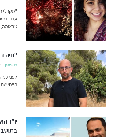
"מקבלי ה
עבור ביטח
טראומה,..
"חיה ות
טל אייזנמן
2
לפני כמה 
הייתי שם 
יו"ר הא
בתושבי 