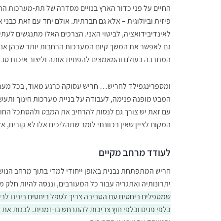
החיים על פני כדור הארץ בנויים מסדרה של תת-מערכות התלוי
פיזית וביולוגית – אלא גם חברתית. אולם יחד עם זאת כבני א
לאינדיבידואציה, לביטוי האני. הצרכים האלו מתנגשים לעתים
גם לאפשר את המשך קיום המערכות הרחבות יותר שבהן אנו ת
המתרבה בעולם והמאמצים להפחית אותה וליצור איכות סבי
ומספרינגפילד לחריש… חריש עסוקה כרגע מאוד, בכל מערכות
המבט מופנה פנימה, לעבודה על בניית מערכות חינוך ותעשיה
עם זאת יש צורך גם לנסות להרחיב את המבט ולהסתכל החוצה,
המקום לציין שאין בכוונתי לומר שתהליכים אלו לא קורים, א
לעודד מרחב מקיים
חריש המתפתחת נבנית באופן ייחודי למדי בתוך מרחב הנושק 
יתרונותיה ואתגריה עבור כל המעורבים, וננסה להיות חלק מי
שמטפלים ביחסים עם הסביבה צריך לטפל ביחסים בינינו לבין
כלפי פנים וכלפי חוץ צריכות להתרחש בו-זמנית. לבנות את ה