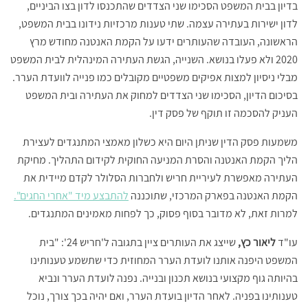
בדיון בבית המשפט הסכימו שני הצדדים שהתכנסו לדון בצו הביניים,
לדון ישירות בעתירה עצמה. שתי טענות מרכזיות נידונו בבית המשפט,
הראשונה, העובדה שהעותרים ידעו על הקמת האנטנה מחודש מרץ
2020 ולא פעלו בנושא. השנייה, הגשת העתירה המינהלית לבית המשפט
מבלי ניסיון למצות אפיקים משפטיים מקובלים כמו פנייה לוועדת הערר.
בסיכום הדיון, הסכימו שני הצדדים למחוק את העתירה ובית המשפט
העניק להסכמה זו תוקף של פסק דין.
משמעות פסק הדין שניתן היום היא כשלון מאמצי המתנגדים לעצירת
הליך הקמת האנטנה והסרת המניעה החוקית לקידום התהליך. מחיקת
העתירה מאפשרת לעיריית חריש ולחברות הסלולר לקדם מיידית את
הקמת האנטנה בפארק המרכזי, שתוכננה
להתבצע מיד "אחרי החגים".
למרות זאת, לא מדובר בסוף פסוק, כך לפחות מאמינים המתנגדים.
עו"ד
ליאור כץ,
שייצג את העותרים ציין בתגובה ל'חריש 24': "בית
המשפט היפנה אותנו לועדת הערר המחוזית כדי שתשמע טענותינו
בהיותה גוף מקצועי בנושא תכנון ובנייה. נפנה לועדת הערר ונביא
טענותינו בפניה. לאחר הדיון בועדת הערר, ואם יהיה בכך צורך, נוכל