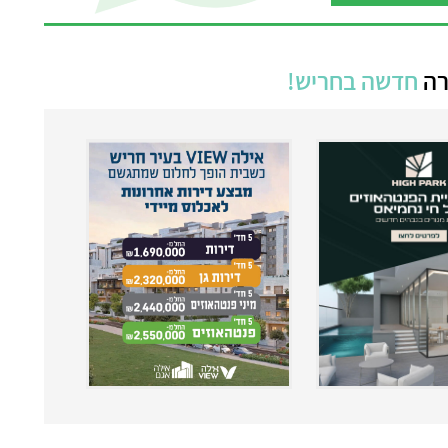
רה
חדשה בחריש!