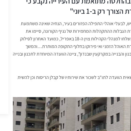
"בהחלטה מתואמת עם העירייה נקבע כי
ך רק ב-1 ביוני"
יש, לבעלי אוהלי התפילה הפזורים בעיר, הנחיה שאינה משתמעת
הגבלות ההתקהלות המחמירות של נגיף הקורונה, סיימו את
תפקידם ועליהם להתפרק ולהתפנות מהשטח. במכתבים שנשלחו למנהלי הקהילות צוין ה-18 באפריל, כמועד האחרון לסילוק
ארת האוהל הזמני ואי פירוקו בחלוף התקופה המותרת…והמשך
 והבנייה במקרקעין שבנדון", ציינה הוועדה המיוחדת לתכנון ובנייה
שאית הוועדה לתו"ב לשכור את שירותיו של קבלן הריסות וכן להשית