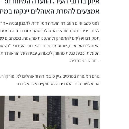
איתן ברחבי העיר. הוועדה המיוחדת: 
אמצעים להסרת האוהלים יינקטו במידת הצור
לפני כשבועיים העבירה הועדה המיוחדת לתכנון ובניה – חר
לשתי פנים: תשעת אוהלי התפילה, שהקמתם הותרה במסגרת 
האוהלים הארעיים, שהוקמו במרחב הציבורי העירוני. "הש
הפעלתו כבית כנסת מהווה, לכאורה, עבירה על הוראות התכנון
– חריש במכתביה.
גורם המעורה בפרטים ציין כי במידה והאוהלים לא יפורקו ר
את עלויות פינוי המבנים הלא-חוקיים על בעליהם.