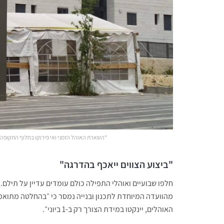
"השארת האוהל הזמני ואי פירוקו בחלוף התקופה 
"ביצוע הצווים ייאכף בהדרגה"
חלפו שבועיים ואוהלי התפילה כולם עומדים עדיין על תילם
מהוועדה המיוחדת לתכנון ובנייה נמסר כי ״בהחלטה מתואמ
האוהלים, יינקטו במידת הצורך רק ב-1 ביוני״.