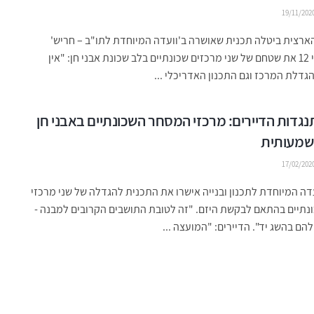
19/11/202
רצית ביטלה תכנית שאושרה ב'וועדה המיוחדת לתו"ב – חריש'
להגדיל פי 12 את שטחם של שני מרכזים שכונתיים בלב שכונת אבני חן: "אין
דלת המרכז וגם התכנון האדריכלי ...
גדות הדיירים: מרכזי המסחר השכונתיים באבני חן
משמעותית
17/02/202
דה המיוחדת לתכנון ובנייה אישרו את התכנית להגדלה של שני מרכזי
נתיים בהתאם לבקשת היזם. "זה לטובת התושבים הקרובים למבנה -
להם בהשג יד". הדיירים: "המועצה ...