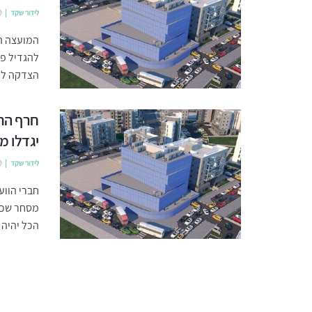
לידור שקד
0
המועצה הא
הצדקה להג
חרף התנ
יגדלו 
לידור שקד
0
חברי הווע
מסחר שכו
הכל יהיה 