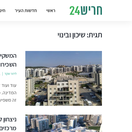
ראשי
חדשות העיר
חינ
תגית:
שיכון ובינוי
המשקיעי
השכירו
לידור שקד
1
עוד ועוד 
המדינה. מ
זה משפיע 
ניצחון 
מרכזים 