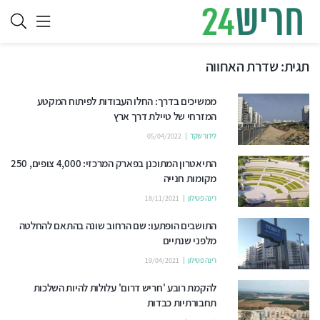
תגית:
שדרת האחווה
ממשיכים בדרך: החלו העבודות לפיתוח המקטע
המזרחי של טיילת דרך ארץ
לידור שקד
05/04/2022
התיאטרון המתוכנן בפארק המרכזי: 4,000 צופים, 250
מקומות חנייה
רינה פטילון
18/11/2021
התושבים הופתעו: שם הרחוב שונה בהתאם להחלטה
מלפני שנתיים
רינה פטילון
19/04/2021
להקמת רובע 'חריש דרום' עלולות להיות השלכות
תחבורתיות כבדות