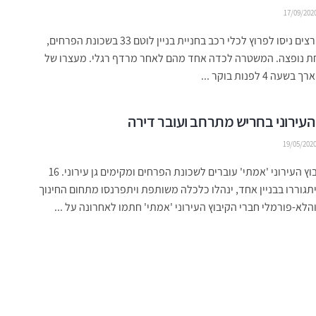
17/09/202
שלושה פורצים ניסו לפרוץ לכלי רכב בחניית בניין לוטם 33 בשכונת הפרחים,
 נופצה. המשטרה לכדה אחד מהם לאחר מרדף רגלי. מעצרו של
ה 4 לפנות בוקר ...
העירוני בחריש מתרחב ועובר דירה
19/05/202
חברי הקיבוץ העירוני 'אמתי' עוברים לשכונת הפרחים ומקימים גן עירוני. 16
גוררו בבניין אחד, ינהלו כלכלה משותפת ויתפרנסו מתחום החינוך
הלא-פורמלי חברי הקיבוץ העירוני 'אמתי' חתמו לאחרונה על ...