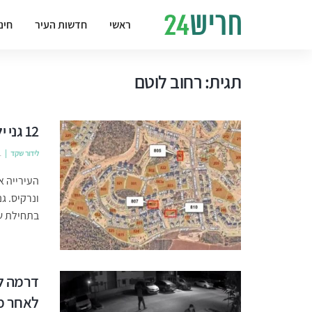
ראשי
חדשות העיר
חינ
תגית:
רחוב לוטם
12 גני ילדים חדשים ייבנו בשכונת הפרחים
לידור שקד
1
העירייה 
ונרקיס. ג
בתחילת שנ
דרמה לי
לאחר מ