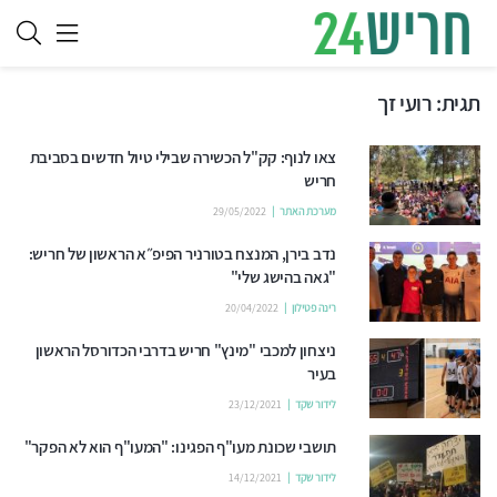
תגית:
רועי זך
צאו לנוף: קק"ל הכשירה שבילי טיול חדשים בסביבת
חריש
מערכת האתר
29/05/2022
נדב בירן, המנצח בטורניר הפיפ״א הראשון של חריש:
"גאה בהישג שלי"
רינה פטילון
20/04/2022
ניצחון למכבי "מינץ" חריש בדרבי הכדורסל הראשון
בעיר
לידור שקד
23/12/2021
תושבי שכונת מעו"ף הפגינו: "המעו"ף הוא לא הפקר"
לידור שקד
14/12/2021