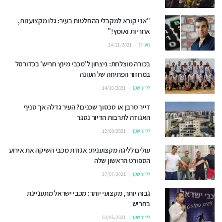
"אני קורא למקבלי ההחלטות בעיר: גלו מקצוענות,
אחריות ואומץ!"
רועי זך
14/11/2021
בכורה מוצלחת: ניצחון ל'מכבי מינץ חריש' בכדורסל
במחזור הפתיחה של העונה
לידור שקד
14/10/2021
דייר סרבן או סכסוך שכנים? העיר גדלה אך סניף
האגודה לתרבות הדיור נסגר
לידור שקד
12/08/2021
עולים לליגה מקצוענית: אגודת מכבי השיקה את אירוע
הספורט הראשון שלה
לידור שקד
27/07/2021
גבוה יותר, מקצועי יותר: מכבי ישראל מתעניינת
בחריש
לידור שקד
03/05/2021