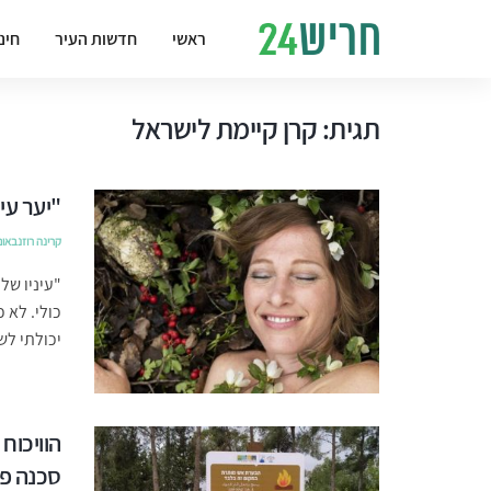
ראשי
חדשות העיר
חינ
תגית:
קרן קיימת לישראל
"יער עי
קרינה רוזנבאום
"עיניו של
כולי. לא 
יכולתי לשמ
הוויכוח
סכנה פו