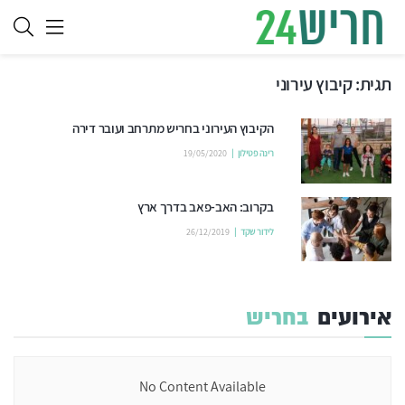
תגית:
קיבוץ עירוני
הקיבוץ העירוני בחריש מתרחב ועובר דירה
רינה פטילון
19/05/2020
בקרוב: האב-פאב בדרך ארץ
לידור שקד
26/12/2019
אירועים
בחריש
No Content Available