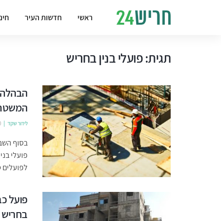
ראשי
חדשות העיר
חינ
תגית:
פועלי בנין בחריש
הבהלה ב
המשטרה
לידור שקד
0
בסוף השבו
פועלי בני
לפועלים ס
בחריש