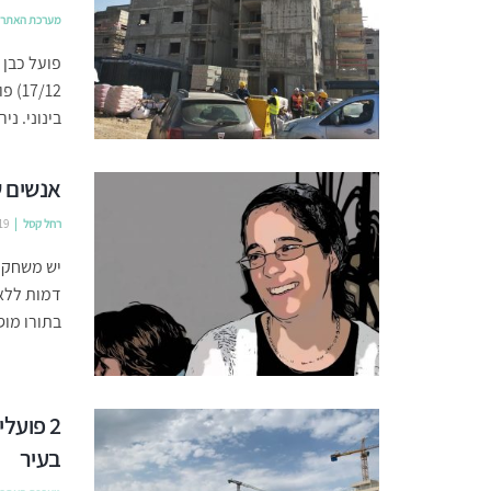
מערכת האתר
בינוני. ני
אנשים 
רחל קסל
19
יש משחק י
דמות ללא 
בתורו מוס
2 פועל
בעיר