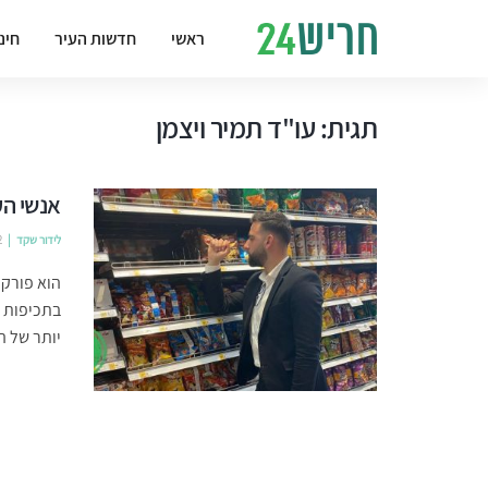
ראשי
חדשות העיר
חינ
תגית:
עו"ד תמיר ויצמן
אנשי העי
לידור שקד
2
הוא פורק 
בתכיפות ג
יותר של ה