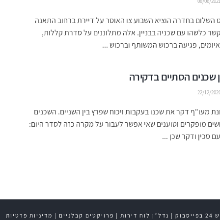
08/06/202
השלום בחדרה הוציא השבוע צו האוסר על דיירת ברחוב התאנה
קשר כלשהו עם שכניה בבניין. אלה מתלוננים על סדרת קללות,
יומים, פגיעה ברכוש המשותף וברכוש ...
ין שכנים הסתיים בדקירה
22/12/202
נת מעו"ף דקר את שכנו בעקבות ויכוח שפרץ בין השניים. השכנים
ם מופקרים וטוענים שאי אפשר לעבור על מקרה כזה לסדר היום:
 סכין ודקר שכן ...
ייסבוק
|
נדל״ן לוח דירות
|
פרויקטים קבלניים
|
מדיניות פרטיות