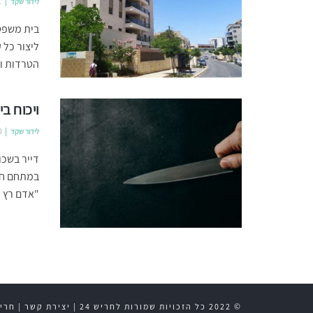
לידור שקד
1
בית משפט 
ליצור כל 
הטרדות וא
ויכוח ב
לידור שקד
0
דייר בשכו
במתחם חשי
"אדם רץ עם
© 2022 כל הזכויות שמורות לחריש 24 |
יצירת קשר
|
חריש 24 בפ