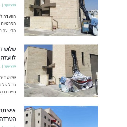
לידור שקד
1
הוועדה לת
הפרטיות ל
הדין עם ה
שלוש די
לוועדה 
לידור שקד
1
שלוש דיר
גדול של מ
חייהם כמו
איש תחת
הטרדה 