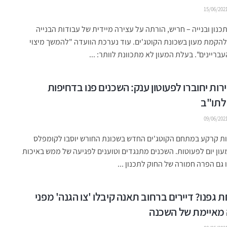
15/06/202
כנון ובנייה – חריש, הורתה על עצירה מיידית של עבודות הבנייה
הקמת מעון בשכונת הקוטג'ים. עוד נערכת הוועדה "להמשך מיצוי
עבריינים". בעלת המעון לא מתכוונת לוותר: ...
רות יחוברו לפעוטון ענק: השכנים פנו בדחיפות
לתו"ב
09/06/202
ות קרקע במתחם הקוטג'ים החדש בשכונת החורש יוסבו לקומפלס
עון יום לפעוטות. השכנים מתנגדים וטוענים לפגיעה של ממש באיכות
 גם הפרה חמורה של החוק לתכנון ...
 גפנו? דיירים ברחוב תאנה קיבלו 'צו הגנה' מפני
מאיימת של השכנה