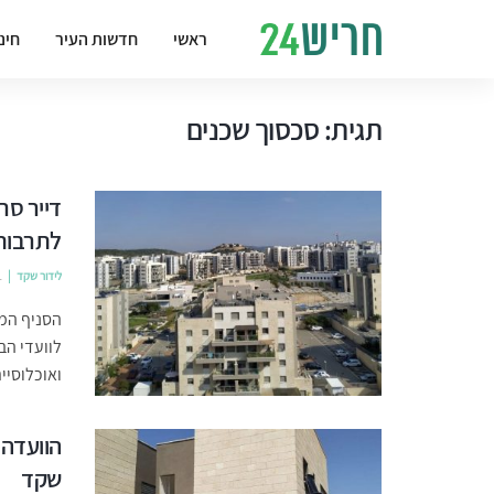
ראשי
חדשות העיר
חינ
תגית:
סכסוך שכנים
דייר סר
לתרבות 
לידור שקד
1
הסניף המק
לוועדי הב
ואוכלוסייתה נושקת
הוועדה 
שקד