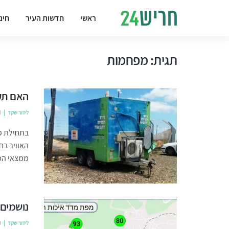
ראשי
חדשות העיר
חינ
תגית:
מפחמות
האם תקו
לידור שקד
0
בתחילת פב
האוויר בח
ממצאי המפ
נושמים 
לידור שקד
9