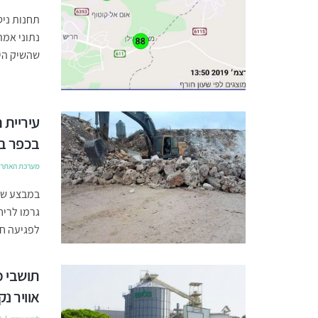
תחנות ניט
נתוני אמת
שהשיק הי
עיריית 
בכפר ב
מערכת האתר
במבצע של
גרמו לריח
לפגיעה חמ
תושבי מ
אוויר נק