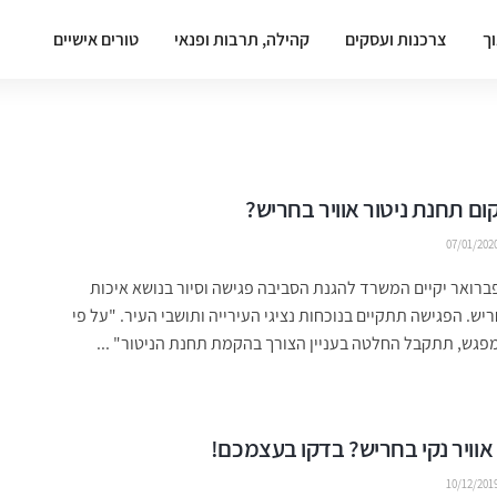
וך
צרכנות ועסקים
קהילה, תרבות ופנאי
טורים אישיים
ם תחנת ניטור אוויר בחריש?
07/01/202
רואר יקיים המשרד להגנת הסביבה פגישה וסיור בנושא איכות
ריש. הפגישה תתקיים בנוכחות נציגי העירייה ותושבי העיר. "על פי
גש, תתקבל החלטה בעניין הצורך בהקמת תחנת הניטור" ...
אוויר נקי בחריש? בדקו בעצמכם!
10/12/201