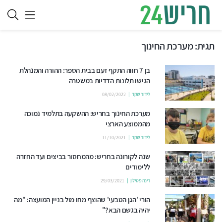
תגית:
מערכת החינוך
בן 7 חווה התקף זעם בבית הספר: ההורה והמנהלת
הגישו תלונות הדדיות במשטרה
לידור שקד
08/02/2022
מערכת החינוך בחריש: ההשקעה בתלמיד נמוכה
מהממוצע הארצי
לידור שקד
11/10/2021
שנה לקורונה בחריש: מהמחסור בביצים ועד החזרה
ללימודים
רינה פטילון
29/03/2021
הורי 'הגן הטבעי' שהוצף מחו מול בניין המועצה: "מה
יהיה בגשם הבא?"