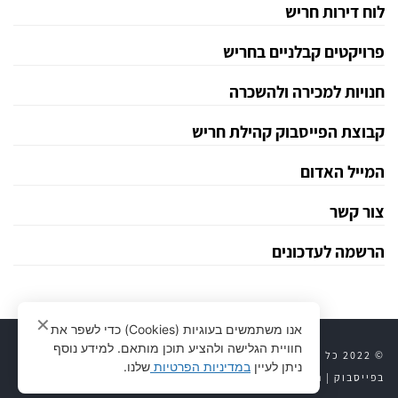
לוח דירות חריש
פרויקטים קבלניים בחריש
חנויות למכירה ולהשכרה
קבוצת הפייסבוק קהילת חריש
המייל האדום
צור קשר
הרשמה לעדכונים
✕
אנו משתמשים בעוגיות (Cookies) כדי לשפר את
חוויית הגלישה ולהציע תוכן מותאם. למידע נוסף
© 2022 כל הזכויות שמורות לחריש 24 |
יצירת קשר
|
חריש 24
ניתן לעיין
במדיניות הפרטיות
שלנו.
בפייסבוק
|
נדל״ן לוח דירות
|
פרויקטים קבלניים
|
מדיניות פרטיות