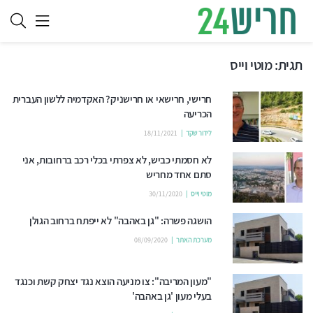
תגית:
מוטי וייס
חרישי, חרישאי או חרישניק? האקדמיה ללשון העברית
הכריעה
לידור שקד
18/11/2021
לא חסמתי כביש, לא צפרתי בכלי רכב ברחובות, אני
סתם אחד מחריש
מוטי וייס
30/11/2020
הושגה פשרה: "גן באהבה" לא ייפתח ברחוב הגולן
מערכת האתר
08/09/2020
"מעון המריבה": צו מניעה הוצא נגד יצחק קשת וכנגד
בעלי מעון 'גן באהבה'