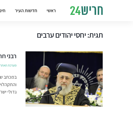
ראשי
חדשות העיר
חינ
תגית:
יחסי יהודים ערבים
רבני חר
מערכת האתר
במכתב שש
והתקהלויו
גדולי ישר