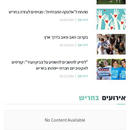
מתחת ל'אלונקה החברתית': מגויסים לעזרה בחריש
לידור שקד
24/03/2020
בקרוב: האב-פאב בדרך ארץ
לידור שקד
26/12/2019
"לסייע לתושבים להשפיע על צביון העיר": קורסים
לאקטיביזם חברתי ייפתחו בחריש
לידור שקד
06/11/2019
אירועים
בחריש
No Content Available