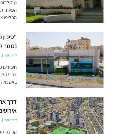
המיוחדת ל
החליפו את
"סיכון 
נמסר לא
לידור שקד
1
חיבורים פ
דרכי מילו
באשכול הג
דרך ארץ
אירועים
לידור שקד
1
קבוצת מור