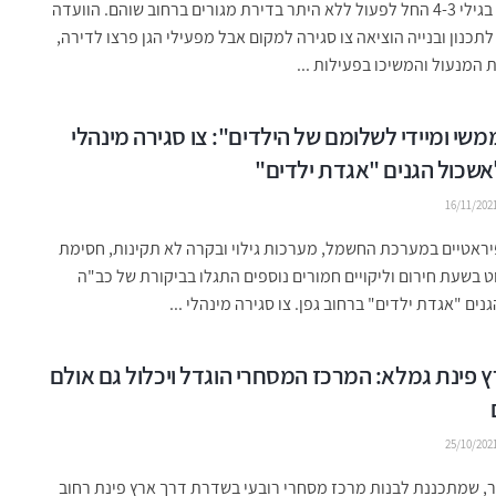
גן לילדות בגילי 4-3 החל לפעול ללא היתר בדירת מגורים ברחוב שוהם. הוועדה
תכנון ובנייה הוציאה צו סגירה למקום אבל מפעילי הגן פרצו לדירה,
 המנעול והמשיכו בפעילות ...
ממשי ומיידי לשלומם של הילדים": צו סגירה מינהלי
שכול הגנים "אגדת ילדים"
16/11/202
יראטיים במערכת החשמל, מערכות גילוי ובקרה לא תקינות, חסימת
ט בשעת חירום וליקויים חמורים נוספים התגלו בביקורת של כב"ה
נים "אגדת ילדים" ברחוב גפן. צו סגירה מינהלי ...
 פינת גמלא: המרכז המסחרי הוגדל ויכלול גם אולם
25/10/202
, שמתכננת לבנות מרכז מסחרי רובעי בשדרת דרך ארץ פינת רחוב