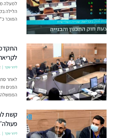
למעלה מח
המוכר כ"ח
התקדמו
לקריאה 
לידור שקד
2
לאחר סחבת
הפנים ותע
הממשלה הע
קשת לרש
פעולה״
לידור שקד
1