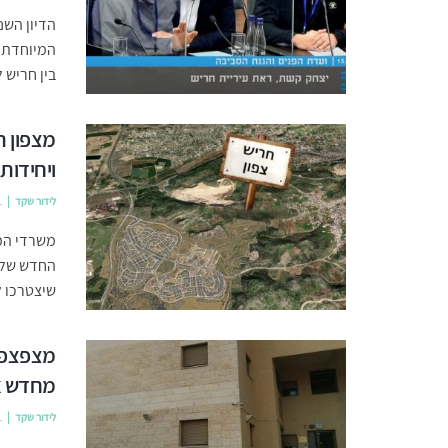
הדיון הש
המיוחדת,
בין חריש ל
מצפון ת
ויחידות 
לידור שקד
1
משרדי הממ
החדש של ה
שיצטרכו ל
מצפצפים
מחדש את
לידור שקד
1