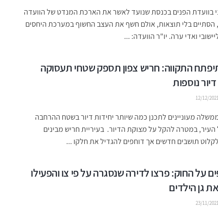
ני בוועדת הפנים בכנסת שנועד לאשר את הארכת המנדט של הוועדה
 הסתיים בלי תוצאות, אולם חשף את העצב החשוף במערכת היחסים
יישובי ואדי ערה. יו"ר הוועדה: ...
יפתח התקווה: חריש צפון תספק שטחי תעסוקה
דיור נוספות
12/12/202
שלה מעוניינים לתכנן כמה שיותר יחידות דיור בשטח ההרחבה
עיר, במטרה להקל על מצוקת הדיור. בעיריית חריש מבינים
קלוט תושבים חדשים אך דוחפים להגדיל את חלקו ...
 על החוק: פרצו לדירה שנסגרה על פי צו והפעילו
 גן הילדים
23/11/202