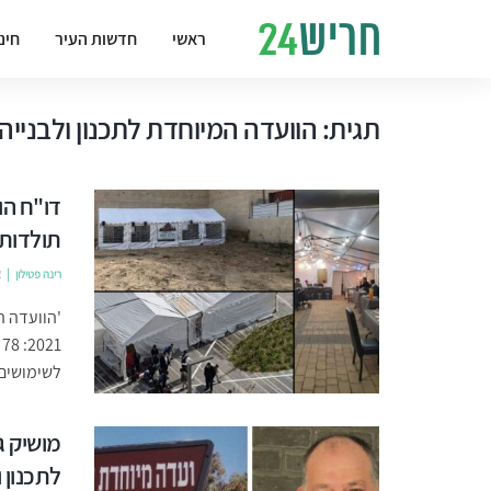
ראשי
חדשות העיר
חינ
תגית:
הוועדה המיוחדת לתכנון ולבנייה
דו"ח הו
תולדות 
רינה פטילון
2
'הוועדה ה
לשימושים אסורים ו-5 צוו
מושיק ג
לתכנון ו