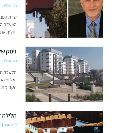
רינה פטילון
2
שרת הפנים
הוועדה המ
יחליף את ה
זינוק של 36% במספר הדירות למגורים בחריש ב
רינה פטילון
2
הלשכה המ
הקודמת. הגידול
הלילה ז
לידור שקד
2