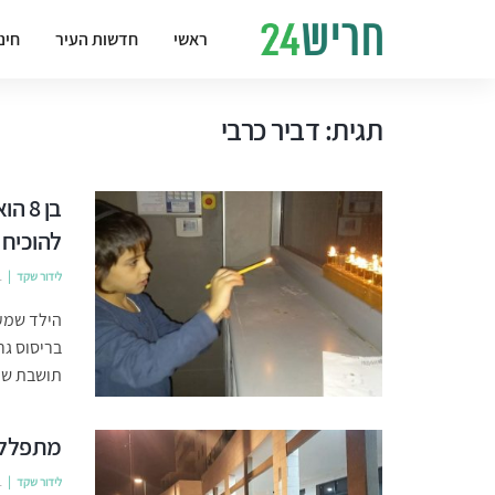
ראשי
חדשות העיר
חינ
תגית:
דביר כרבי
בן 8
להוכיח 
לידור שקד
1
הילד שמעו
בריסוס גר
תושבת שפו
מתפללי
לידור שקד
1