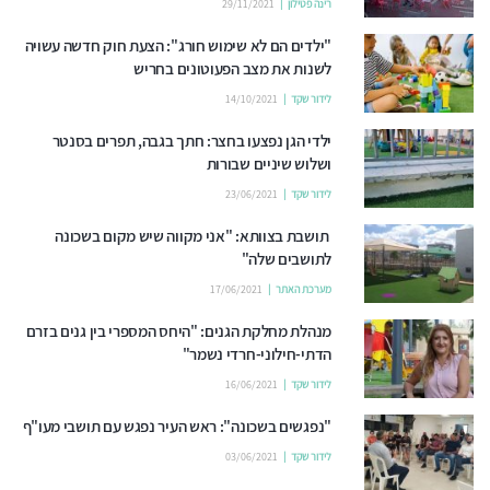
רינה פטילון
29/11/2021
"ילדים הם לא שימוש חורג": הצעת חוק חדשה עשויה
לשנות את מצב הפעוטונים בחריש
לידור שקד
14/10/2021
ילדי הגן נפצעו בחצר: חתך בגבה, תפרים בסנטר
ושלוש שיניים שבורות
לידור שקד
23/06/2021
תושבת בצוותא: "אני מקווה שיש מקום בשכונה
לתושבים שלה"
מערכת האתר
17/06/2021
מנהלת מחלקת הגנים: "היחס המספרי בין גנים בזרם
הדתי-חילוני-חרדי נשמר"
לידור שקד
16/06/2021
"נפגשים בשכונה": ראש העיר נפגש עם תושבי מעו"ף
לידור שקד
03/06/2021