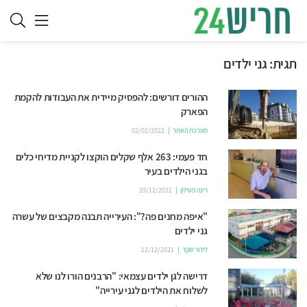
תגית:
גני ילדים
ההורים דורשים: להפסיק מיידית את העבודות להקמת
הפארק
מערכת האתר
02/02/2022
חד פעמי: 263 אלף שקלים הוקצו לקניית מדיחי כלים
בגני הילדים בעיר
רינה פטילון
29/12/2021
"איפה מחנים פה?": העירייה תבנה מקבצים של עשרה
גני ילדים
לידור שקד
12/12/2021
דרישה לגן ילדים עצמאי: "הרבנים הורו לנו שלא
לשלוח את הילדים לגני עירייה"