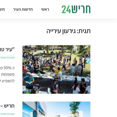
ראשי
חדשות העיר
חינ
תגית:
גירעון עירייה
"עיר טו
מערכת האתר
כ-%
משפחות צע
להשפיע לר
חריש – 
מערכת האתר