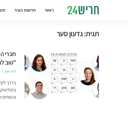
ראשי
חדשות העיר
חינ
תגית:
גדעון סער
חברי המ
"טוב ל
לידור שקד
1
בדרך לקלפ
בפוליטיקה
ובטוחים ש