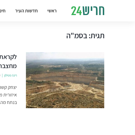
ראשי
חדשות העיר
חינ
תגית:
בסמ"ה
לקראת 
מחצבת 
רינה פטילון
0
יצחק קשת
איזורית 
בנתח מהכנ