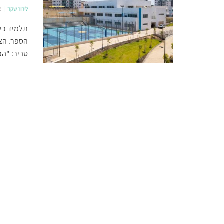
לידור שקד
2
תלמיד כית
הספר. הצו
סביר: "הפע