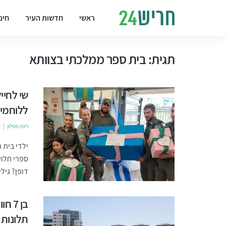
ראשי
חדשות העיר
חינ
תגית:
בית ספר ממלכתי בצוותא
שי לחיי
ללוחמי
רינה פטילון
2
ילדי בית 
ספרי חלוק
דופן? גילית
בן 7
תלונות