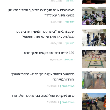
לידור שקד
23/07/2019
מאה הורים אינם טועים: כנס שיתוף הציבור הראשון
בנושא חינוך יצא לדרך
לידור שקד
06/05/2019
יעקב נתניהו: "בית הספר הנוסף יהיה בית ספר
ממלכתי. לא דמוקרטי ולא אנתרופוסופי"
לידור שקד
01/04/2019
199 ילדים בחריש מבקשים חינוך חדש
רינה פטילון
18/03/2019
ממתינים למנהל אגף חינוך חדש – המכרז הוארך
והורדו תנאי הסף
מערכת האתר
15/03/2019
מיזם נשק וסע החל לפעול בבית הספר תלמי הדר
מערכת האתר
15/03/2019