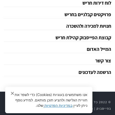
לוח דירות חריש
פרויקטים קבלניים בחריש
חנויות למכירה ולהשכרה
קבוצת הפייסבוק קהילת חריש
המייל האדום
צור קשר
הרשמה לעדכונים
✕
אנו משתמשים בעוגיות (Cookies) כדי לשפר את
חוויית הגלישה ולהציע תוכן מותאם. למידע נוסף
© 2022 כל הזכויות שמורות לחריש 24 |
יצירת קשר
|
חריש 24
ניתן לעיין
במדיניות הפרטיות
שלנו.
בפייסבוק
|
נדל״ן לוח דירות
|
פרויקטים קבלניים
|
מדיניות פרטיות