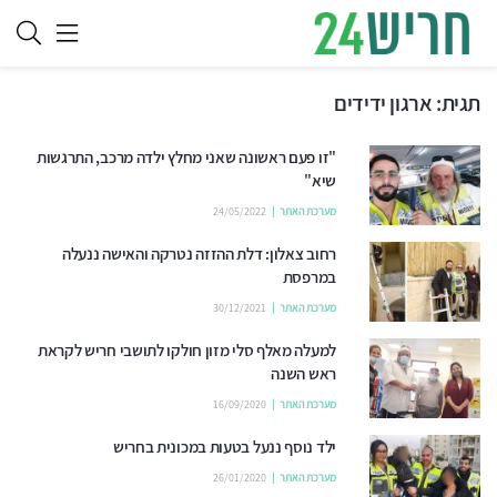
תגית:
ארגון ידידים
"זו פעם ראשונה שאני מחלץ ילדה מרכב, התרגשות
שיא"
מערכת האתר
24/05/2022
רחוב צאלון: דלת ההזזה נטרקה והאישה ננעלה
במרפסת
מערכת האתר
30/12/2021
למעלה מאלף סלי מזון חולקו לתושבי חריש לקראת
ראש השנה
מערכת האתר
16/09/2020
ילד נוסף ננעל בטעות במכונית בחריש
מערכת האתר
26/01/2020