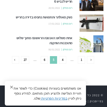
חריש לכביש 6
רינה פטילון
20/01/2022
נשק מאולתר ותחמושת נתפסו בדירה בחריש
רינה פטילון
17/01/2022
אחת משלוש: האנטנה הראשונה מתוך שלוש
מתוכננות הותקנה
רינה פטילון
06/01/2022
27
…
6
5
4
…
1
✕
אנו משתמשים בעוגיות (Cookies) כדי לשפר את
חוויית הגלישה ולהציע תוכן מותאם. למידע נוסף
© 2022 כל הזכויות שמורות לחריש 24 |
יצירת קשר
|
חריש 24
ניתן לעיין
במדיניות הפרטיות
שלנו.
בפייסבוק
|
נדל״ן לוח דירות
|
פרויקטים קבלניים
|
מדיניות פרטיות