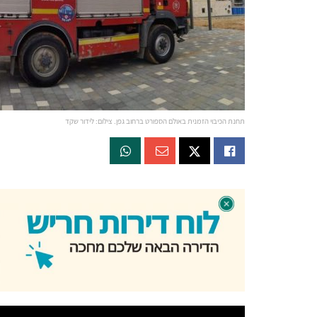
תחנת הכיבוי הזמנית באולם הספורט ברחוב גפן. צילום: לידור שקד