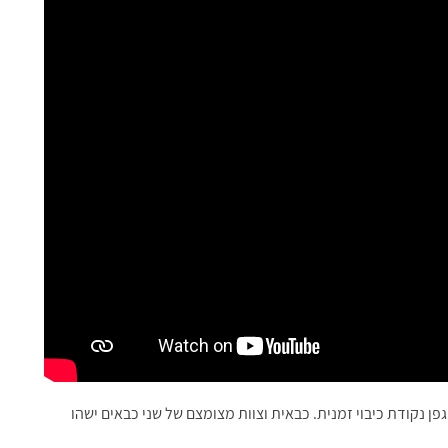
ן נקודת כיבוי זמנית. כבאית וצוות מצומצם של שני כבאים ישהו