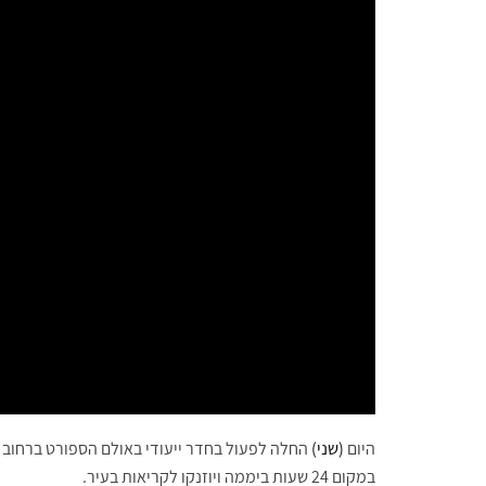
היום
(שני)
החלה לפעול בחדר ייעודי באולם הספורט ברחוב גפ
במקום 24 שעות ביממה ויוזנקו לקריאות בעיר.