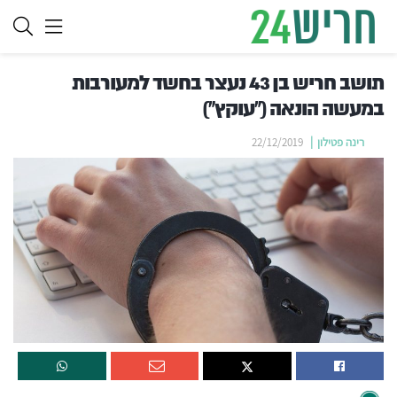
תושב חריש בן 43 נעצר בחשד למעורבות
במעשה הונאה ("עוקץ")
רינה פטילון
22/12/2019