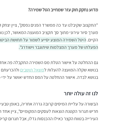
מדוע נחקק חוק עזר שמחייב הטל שמירה?
"התקצוב שקיבלנו עד כה ממשרד הפנים נפסק", ציין יצחק ק
מערך סיור עירוני מתוך סך תקציב המועצה המאושר, לכן נותר
הקיים.
היטל השמירה המוצע יסייע לשמור על תחושת הביטחון
הפעלתו של מערך המצלמות שיתוגבר וישודרג".
גם ההחלטה על אישור הטלת מס השמירה התקבלה פה אחד על 
בנושא שקלה המועצה להעלות ל
משאל תושבים
ולהכרעתם א
בנושא לבדה. אישור ההחלטה על המס החדש יאושר על ידי מ
לנו זה עולה יותר
הבשורה על עליית המיסים קרובה גררה אחריה, באופן טבעי,
חריש תגרור הקטנת הוצאות לעסקים המקומיים", ציין אחד ה
העירייה בטווח הקצר כאילו ההכנסות גדלו, אבל תגרום קריס