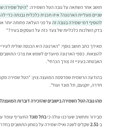
תושב אחר השתאה על גובה הטל השמירה:
"היטל שמירה שגב
שניים מעליית הארנונה? איזו תכנית כלכלית נבנתה כדי לה
להוסיף דמי שמירה בגובה זה
על פני העלאה פחותה יותר או 
בדק השלכות כלכליות של צעד כזה על העסקים בעיר?"
מאידך כתב תושב נוסף: "הארנונה היא הכנסה שולית לעיריי
להוצאות. כספי הארנונה מיועדים לשמש את צרכי התושבים ו
האבטחה בעיניי זה צורך הכרחי".
בהודעה הרשמית שפרסמה המועצה צוין: "הטל שמירה מקובל ב
חדרה, יוקנעם, תל מונד ועוד".
מהו גובה הטל השמירה בישובים שהזכירה דוברות המועצה?
מבירור ותחשיב שערכנו עולה כי
בתל מונד
התעריף עומד ע
ב-
2.51
שקלים לשנה ואילו שמירה על בטחון התושבים בחד