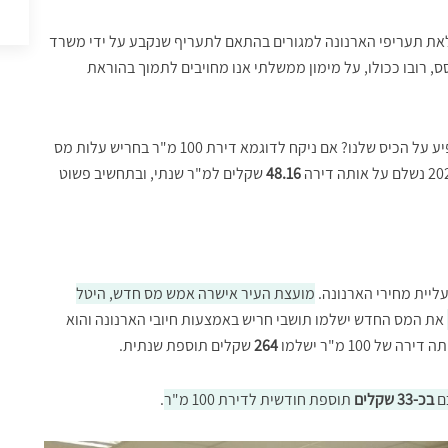
את תעריפי הארנונה למגורים בהתאם לתעריף שנקבע על ידי משרד
ס, רובו ככולו, על מימון ממשלתי אנו מחויבים לתמוך בהוראת
תוקף צו הארנונה החדש יוחל מתאריך 1.1.20. כיצד הוא ישפיע על הכיס שלנו? אם ניקח לדוגמא דירת 100 מ"ר בחריש עלות מס
48.16
שקלים למ"ר שנתי, ובתחשיב פשוט
יית מחירי הארנונה.
מועצת העיר אישרה אמש מס חדש, היטל
את המס החדש ישלמו תושבי חריש באמצעות חיובי הארנונה והוא
של 100 מ"ר ישלמו
264
שקלים תוספת שנתית.
ם
בכ-33 שקלים
תוספת חודשית לדירת 100 מ"ר
.