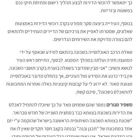
כך יתאפשר לרוכשי הדירות לבצע תהליך רישום ופתיחת תיקי נכס
בפשטות ובזריזות.
בנוסף, העירייה ביצעה סקר מפורט בקרב רוכשי הדירות באמצעות
שאלונים, שמטרתו לאפיין את צרכיהם של הדיירים העתידיים ולהתאים
להם בצורה מדויקת את השירותים הנדרשים.
שאלת הרכב האוכלוסייה בשכונה בהתאם למידע שנאסף על ידי
המועצה חזרה ועלתה במהלך המפגש. לבסוף, התייחס ראש העיר
לנושא והשיב: "אני מבין שמדובר בשאלה בוערת בקרב תושבי השכונה.
אין בידי כרגע את המידע מול העיניים, אך בהחלט מדובר באוכלוסייה
מגוונת מאוד. לא ידוע לי על קבוצות קיצוניות כאלה ואחרות המתכוונות
להתאכלס בשכונה", סיכם קשת.
משפיר מגורים
נמסר שהם שמחים מאד על כך שיוכלו להתחיל לאכלס
את הדירות בשכונת בצוותא כבר במחצית השנייה של חודש פברואר.
"שכונת בצוותא השכונה השיתופית הראשונה בישראל שהוקמה ע"י יזם
אחד במתכונת של "תכנן ובנה" נבנתה בקצב חסר תקדים שאין לו אח
ורע במדינת ישראל. אנו גאים שעמדנו בכל היעדים של פרויקט יחודי