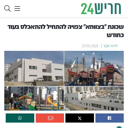
שכונת ”בצוותא“ צפויה להתחיל להתאכלס בעוד
כחודש
לידור שקד
27/01/2021