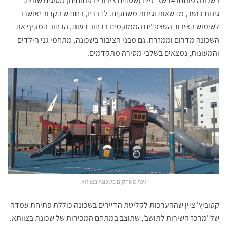
בשכונה פותחו 14 שצ"פים (שטחים ציבורים פתוחים) מסוגים שונים:
גינות כושר, מדשאות וגינות משחקים. לדבריו, בחודש הקרוב יאושרו
לשימוש הציבור השצפ"ים הממוקמים ברחוב רעות, הרחוב המקיף את
השכונה מדרום וממזרח. גם מבני הציבור בשכונה, מתחמי גני הילדים
והמעונות, נמצאים בשלבי מסירה מתקדמים.
גינת משחקים בשכונת בצוותא
קטוביץ' ציין שההערכות לקליטת הדיירים בשכונה כוללת פתיחת עמדה
של 'מרכז השירות לתושב', שתוצב במתחם המכירות של שכונת בצוותא.