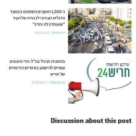
כ-1,000 תושבים השתתפו במצעד
הדגלים העירוני לכבודה של העיר
"שאוחדה לה יחדיו"
רינה פטילון
30/05/2022
במסגרת תרגיל צה"ל: הדי פיצוצים
עשויים להישמע באזורים הדרומיים
של חריש
מערכת האתר
30/05/2022
Discussion about this post