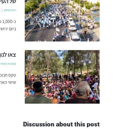
של העיר
רינה פטילון
2
כ-
ביום ירוש
צאו לנו
מערכת האתר
טקס חנוכת
שישי האחר
Discussion about this post