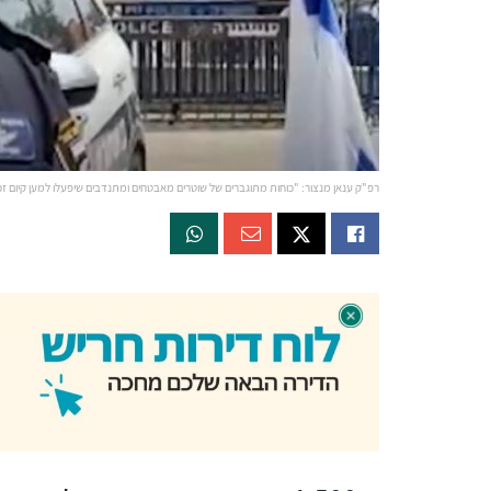
רפ"ק ענאן מנצור: "כוחות מתוגברים של שוטרים מאבטחים ומתנדבים שיפעלו למען קיום זכ