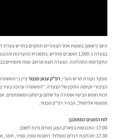
היום (ראשון) בשעות אחר הצוהריים תתקיים בחריש צעדת דג
בצעדה כ-1,500 תושבים מחריש. במסגרת ההערכות
התקדמות התהלוכה. הצעדה תצא מרחוב טופז ותסתיים בבית ה
מפקד נקודת חריש הטרי,
רפ"ק ענאן מנצור
ציין כי המשטרה
הציבורי וקיומה התקין של הצעדה. "המשטרה ערוכה בעיר ב
זכות חופש הביטוי ושמירה על שלום וביטחון המשתתפים. א
ממעשי אלימות", הבהיר רפ"ק מנצור.
לוח הזמנים המתוכנן:
17:00: התכנסות בפארק הצגן (אודם פינת לשם);
17:30: תהלוכת דגלים (מסלול: רחובות טופז, ספיר, תמר, אלון, זויתן, רימון);