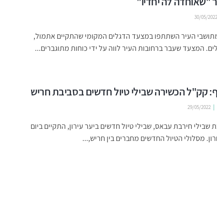
 "שאוחדה לה יחדיו"
30/05/202
1,000 מתושבי העיר השתתפו במצעד הדגלים המקומי שהתקיים אתמול,
לים. המצעד שעבר ברחובות העיר לווה על ידי כוחות מתוגברים...
ף: קק"ל הכשירה שבילי טיול חדשים בסביבת חריש
29/05/2022
 שבילי חירבת עבאס, שבילי טיול חדשים ביער עירון, התקיים ביום
ון. מסלולי הטיול החדשים מחברים בין חריש,...