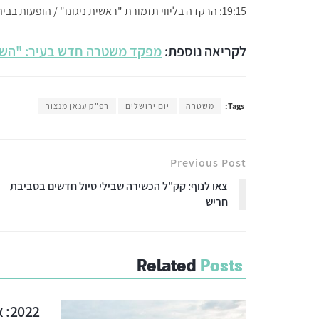
19:15: הרקדה בליווי תזמורת "ראשית ניגונו" / הופעות בבית הספר כנפי רוח בנים ברחוב רימון;
לקריאה נוספת:
מפקד משטרה חדש בעיר: "השאי
Tags:
משטרה
יום ירושלים
רפ"ק ענאן מנצור
Previous Post
צאו לנוף: קק"ל הכשירה שבילי טיול חדשים בסביבת
חריש
Related
Posts
2022: אבני דרך בהתפתחות העיר חריש