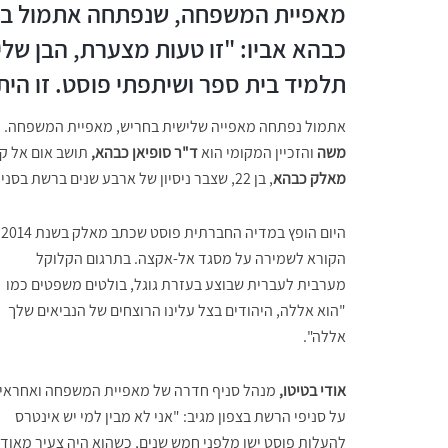
מאפיית המשפחה, שנפתחה אתמול בחרי
כבהא אביו: "זו טעות מצערת, הבן שלי 
תלמיד בית ספר ושיתפתי פוסט. זו היתה
אתמול נפתחה מאפייה שלישית בחריש, מאפיית המשפחה. 
משה
והזכיין המקומי הוא
ד"ר סופיאן כבהא,
תושב אום אל קו
מאלק כבהא
, בן 22, שצבר ניסיון של ארבע שנים ברשת בסניף חדרה.
היום הופץ במדיה החברתית פוסט שכתב מאלק בשנת 2014
הקורא לשמירה על מסגד אל-אקצה. בתרגום הקלוקל
מערבית לעברית שבוצע בעזרת גוגל, בולטים משפטים כמו
"הוא אללה, היהודים בצל עלינו הרוצחים של הנביאים שלך
אללה".
אודי בטיטו,
מנהל סניף חדרה של מאפיית המשפחה ואחראי
על סניפי הרשת בצפון מגיב: "אני לא מבין למי יש אינטרס
להעלות פוסט ישן מלפני חמש שנים, כשהוא היה צעיר מאוד,