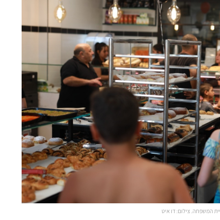
ת המשפחה. צילום: דו איט