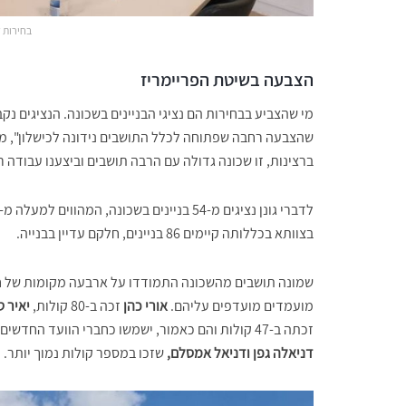
בחירות ל
הצבעה בשיטת הפריימריז
מי שהצביע בבחירות הם נציגי הבניינים בשכונה. הנציגים נקב
שהצבעה רחבה שפתוחה לכלל התושבים נידונה לכישלון", מס
ברצינות, זו שכונה גדולה עם הרבה תושבים וביצענו עבודה ר
בצוותא בכללותה קיימים 86 בניינים, חלקם עדיין בבנייה.
שמונה תושבים מהשכונה התמודדו על ארבעה מקומות של חבר
מועמדים מועדפים עליהם.
אורי כהן
זכה ב-80 קולות,
יאיר 
זכתה ב-47 קולות והם כאמור, ישמשו כחברי הוועד החדשים. מולם התמודדו ארבעה מועמדים נוספים,
דניאלה גפן ודניאל אמסלם,
שזכו במספר קולות נמוך יותר.