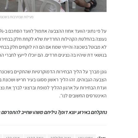
פעילות שבתרבות בשכונת 
נעוצה בהחלטת הקהילות החרדיות שלא לקחת חלק בבחירות ל
לא מבוטל בשכונה והייתי שמח אם הם היו לוקחים חלק בבחי
בנושאי דת שיהיו בה נציגים חרדים. הם יוכלו לייעץ לחברי ה
גונן מברך על הליך הבחירות הדמוקרטיות שהתקיים בשכונה
הצבעה הגבוהים. זהו הליך ראשון מסוגו בעיר חריש ושכונת 
ועדת הבחירות על ארגון ההליך למופת וברצוני לברך את נצי
האינטרסים החשובים לנו״.
נתקלתם באירוע יוצא דופן? גיליתם משהו שחייב להתפרסם בחריש 24? כ
Tags:
עמרי גונן
יאיר טלולקר
ניצה דהרי
אורי כהן