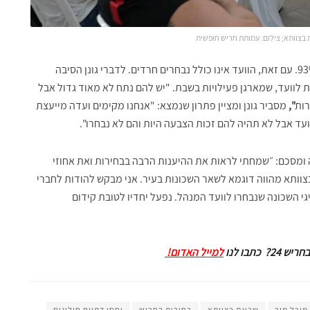
בצוותא; צילום: עמותת חריש חופשית
על פי נתוני הוועד אחוז ההצבעה אתמול לוועד הסתכם ב-93%. עם זאת, הוועד אינו כולל נבחרים חרדים. לדברי גונן הסיבה
וועד, שמארגן פעילויות בשבת. "יש להם נתח לא מאוד גדול אבל
רות
",
מסביר גונן ומציין פתרון שנמצא: "אנחנו מקימים ועדה מייעצת
וועד אבל לא תהיה להם זכות הצבעה היות והם לא נבחרו".
 ומסכם: ״שמחתי לראות את ההיענות הרבה בבחירות ואת אחוזי
בצוותא מהווה דוגמא לשאר השכונות בעיר. אני מבקש להודות לחברי
גי השכונה שנבחרו לוועד המנהל. נפעל יחדיו לטובת קידום
תבו לנו
למייל האדום!
מיכל מור
שכונת בצוותא
בחירות בחריש
יחסי דתיים חילונים