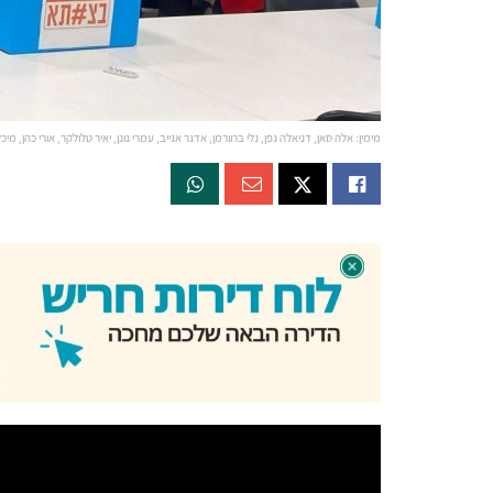
מימין: אלה סאן, דניאלה גפן, נלי ברוורמן, אדגר אגייב, עמרי גונן, יאיר טלולקר, אורי כהן, מיכ