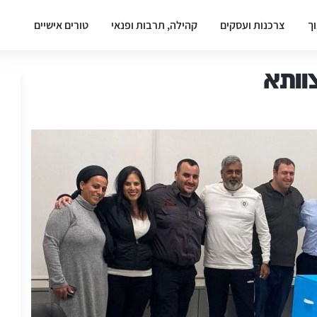
וך
צרכנות ועסקים
קהילה, תרבות ופנאי
טורים אישיים
וותא