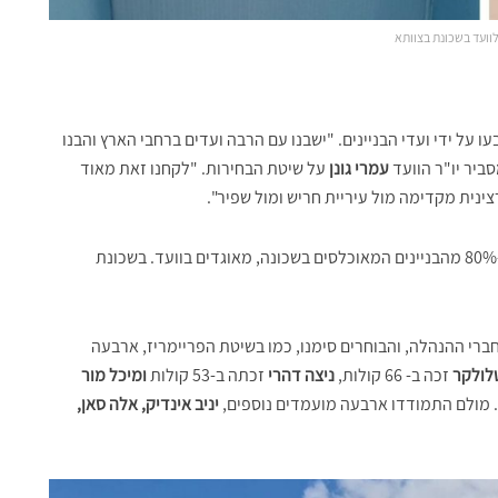
וועד בשכונת בצוותא
עו על ידי ועדי הבניינים. "ישבנו עם הרבה ועדים ברחבי הארץ והבנו
ביר יו"ר הוועד
עמרי גונן
על שיטת הבחירות. "לקחנו זאת מאוד
צינית מקדימה מול עיריית חריש ומול שפיר".
לדברי גונן נציגים מ-54 בניינים בשכונה, המהווים למעלה מ-80% מהבניינים המאוכלסים בשכונה, מאוגדים בוועד. בשכונת
י ההנהלה, והבוחרים סימנו, כמו בשיטת הפריימריז, ארבעה
טלולקר
זכה ב- 66 קולות,
ניצה דהרי
זכתה ב-53 קולות
ומיכל מור
יניב אינדיק, אלה סאן,