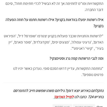
התקשרויות ומו"מ לחתימה אך זה לא הבשיל לכדי חתימת חוזה", סיכם
דובר החברה.
אילו רשתות יפעלו בוודאות בקניון? אילו רשתות חתמו על חוזה הפעלה
בקניון?
"לרשתות והחנויות שכבר פועלות בקניון יצטרפו 'שופרסל דיל', 'הפיראט
האדום', 'גרעיני עפולה', 'מצעים יפים', 'מקדונלדס', 'סופר פארם', 'יין
בעיר' , 'קיווי' ו'אניפט'".
ומה לגבי הרשתות קפה גרג וסטימצקי?
"נחתמה התקשרות, עדיין דרוש הסכם סופי. נעדכן כאשר יהיו לנו
פרטים נוספים".
נתקלתם באירוע יוצא דופן? גיליתם משהו שפשוט חייב להתפרסם
בחריש 24?
כתבו לנו
למייל האדום!
Tags:
עסקים בחריש
קניון MORE