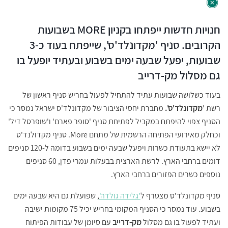
חנויות חדשות ייפתחו בקניון MORE בשבועות
הקרובים. סניף 'מקדונלד'ס', שייפתח בעוד כ-3
שבועות, יפעל שבעה ימים בשבוע ובעתיד יופעל בו
גם מסלול מק-דרייב
בעוד כשלושה שבועות עתיד להתחיל לפעול בחריש סניף ראשון של
רשת '
מקדונלד'ס'.
מחברת יחסי הציבור של מקדונלד'ס ישראל נמסר כי
הסניף צפוי להיפתח במקביל לפתיחת סניף 'סופר פארם' ו'שופרסל דיל'
וכחלק מאירועי הפתיחה הרשמית של מתחם More. סניף מקדולנד'ס
לא יישא בתעודת כשרות ויפעל שבעה ימים בשבוע בדומה ל-120 סניפים
דומים ברחבי הארץ. לרשת הארצית בבעלות עמרי פדן, 60 סניפים
נוספים כשרים הפזורים ברחבי הארץ.
סניף מקדונלד'ס מצטרף ל
'גלידה גולדה'
, שפועלת גם היא שבעה ימים
בשבוע. עוד נמסר כי הסניף המקומי בחריש יכיל 75 מקומות ישיבה
ועתיד לפעול בו גם מסלול
מק-דרייב
עם סיומן של עבודות הפיתוח