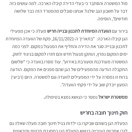
מול המשטרה והסתבר כי בעלי הדירה קיבלו הארכה. למה עושים כזה
דבר על חשבון הגב שלנו? אנחנו סובלים מהמטרד הזה כבר שלושה
חודשים", הוסיפה.
בירור עם
הוועדה המיוחדת לתכנון ובנייה חריש
מעלה כי אכן מפעילי
הגן קיבלו הארכה: "בתאריך ה-16/11/2021, פקח של הוועדה המיוחדת
לתכנון ובנייה סגר את הדירה והחליף את המנעול במקום. לפני כמה
ימים המקום נפרץ, הותקן מנעול חדש והם חזרו למקום בניגוד לחוק.
המשטרה מעודכנת ומעורבת באירוע". עוד מסרו בוועדה כי "שלשום
התקבלה הודעה מהמפעילים של הגן שהם מפנים את המקום. הודעה
ברוח זו נמסרה על ידי המפעילים לוועדה וגם למשטרה. היום (רביעי)
המעון ייבדק שוב על ידי פקחי הוועדה".
ממשטרת ישראל
נמסר כי הנושא נמצא בטיפולה
.
חוק חינוך חובה בחריש
הפעלת הגן בשוהם שביקרו בו ילדות בגיל חינוך חובה מעלה שאלה גם
לגבי אחריות העירייה בנושא הפעלת הגן כמסגרת פרטית ופיראטית.