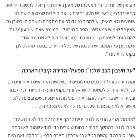
הטיעון של יונה בדבר הפעלתו של מעון באותו בניין זוכה לתשובה חריפה
מדיירי הבניין: "אכן יש מעון בדירת גן. את הילדים שנמצאים שם לא
שומעים ולא רואים, יש להם חצר גדולה עם מתקנים ומשחקים וכמובן גם
שאין כל שימוש במעלית", מסביר מיכאל. "הטענה שאם יש מעון אז גם
להם מותר לפתוח גן – מגוחכת. בתור וועד בית לא שמעתי אחד
שמתלונן על המעון ויש הסכמה של כלל הדיירים בניגוד מוחלט לגן
בקומה ראשונה".
"על חשבון הגב שלנו": מפעילי הדירה קיבלו הארכה
ומה קורה כעת? השכנים מתלוננים כי בשלושת החודשים האחרונים הם
פנו ללא הרף הן למשטרת ישראל והן לפקחי הוועדה המיוחדת לתכנון
ובנייה חריש בדרישה לעצור את הפעילות החינוכית שמתבצעת ללא
אישור וללא הסכמת השכנים ועד כה לא נמצא פתרון.
"אתמול (שני), הודיעו לנו כי יגיעו לרתך את הדלת וזה לא קרה. עוד
אמרו לנו כי בהמשך תהיה נוכחות שוטרים כדי לוודא שהגם לא נפתח
שוב" סיפרה
ב'
(השם המלא במערכת) דיירת הבניין. "בדקנו זאת היום