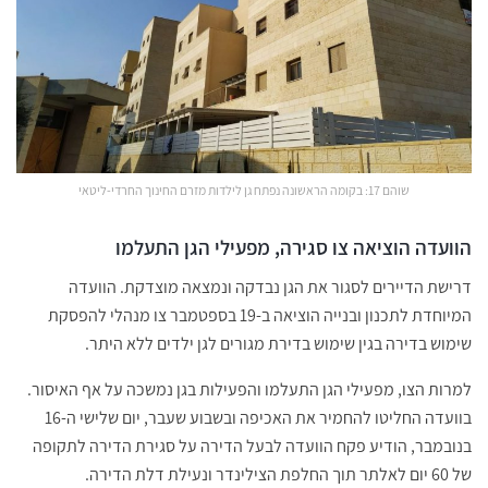
שוהם 17: בקומה הראשונה נפתח גן לילדות מזרם החינוך החרדי-ליטאי
הוועדה הוציאה צו סגירה, מפעילי הגן התעלמו
דרישת הדיירים לסגור את הגן נבדקה ונמצאה מוצדקת. הוועדה
המיוחדת לתכנון ובנייה הוציאה ב-19 בספטמבר צו מנהלי להפסקת
שימוש בדירה בגין שימוש בדירת מגורים לגן ילדים ללא היתר.
למרות הצו, מפעילי הגן התעלמו והפעילות בגן נמשכה על אף האיסור.
בוועדה החליטו להחמיר את האכיפה ובשבוע שעבר, יום שלישי ה-16
בנובמבר, הודיע פקח הוועדה לבעל הדירה על סגירת הדירה לתקופה
של 60 יום לאלתר תוך החלפת הצילינדר ונעילת דלת הדירה.