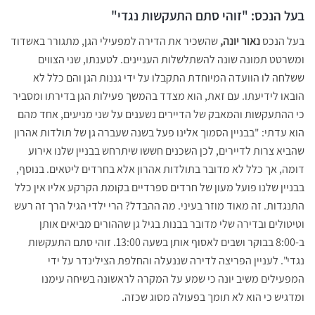
בעל הנכס: "זוהי סתם התעקשות נגדי"
בעל הנכס
נאור יונה,
שהשכיר את הדירה למפעילי הגן, מתגורר באשדוד
ומשרטט תמונה שונה להשתלשלות העניינים. לטענתו, שני הצווים
ששלחה לו הוועדה המיוחדת התקבלו על ידי גננות הגן והם כלל לא
הובאו לידיעתו. עם זאת, הוא מצדד בהמשך פעילות הגן בדירתו ומסביר
כי ההתעקשות והמאבק של הדיירים נשענים על שני מניעים, אחד מהם
הוא עדתי: "בבניין הסמוך אלינו פעל בשנה שעברה גן של תולדות אהרון
שהביא צרות לדיירים, לכן השכנים חששו שיתרחש בבניין שלנו אירוע
דומה, אך כלל לא מדובר בתולדות אהרון אלא בחרדים ליטאים. בנוסף,
בבניין שלנו פועל מעון של חרדים ספרדיים בקומת הקרקע אליו אין כלל
התנגדות. זה מאוד מוזר בעיני. מה ההבדל? הרי ילדי הגיל הרך זה רעש
וטיטולים ובדירה שלי מדובר בבנות בגיל גן שההורים מביאים אותן
ב-8:00 בבוקר ושבים לאסוף אותן בשעה 13:00. זוהי סתם התעקשות
נגדי". לעניין הפריצה לדירה שננעלה והחלפת הצילינדר על ידי
המפעילים משיב יונה כי שמע על המקרה לראשונה בשיחה עימנו
ומדגיש כי הוא לא תומך בפעולה מסוג שכזה.