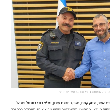
, רפ"ק ענאן מנצור. צילום: דוברות עיריית חריש
אש העיר,
יצחק קשת,
מפקד תחנת עירון,
סנ"צ דודי רוזנטל
ומנהל
ות מענאן, מניסיונו ומהאנרגיות שהוא מביא איתו. העבודה רבה וכך