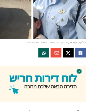
רפ"ק ענאן מנצור, המפקד החדש של נקודת המשטרה בחריש