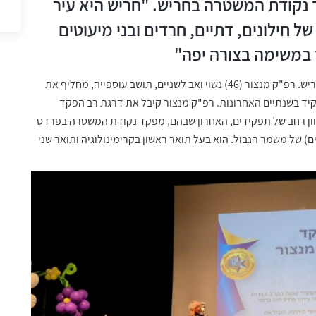
 נקודת המשטרה בחריש. "חריש היא עיר
ל חילונים, דתיים, חרדים ובני מיעוטים
 במשימה בצורה יפה"
מונה לתפקיד מפקד נקודת המשטרה בחריש. רפ"ק מנצור (46) נשוי ואב לשניים, תושב עוספייה, מחליף את
ד בשנתיים האחרונות. רפ"ק מנצור קיבל את דרגת רב הפקד
משרת במערכת הביטחון מאז 1993 וביצע מגוון רחב של תפקידים, האחרון שבהם, מפקד נקודת המשטרה בפרדס
(יחידת המסתערבים) של משמר הגבול. הוא בעל תואר ראשון בקרימינולוגיה ותואר שני