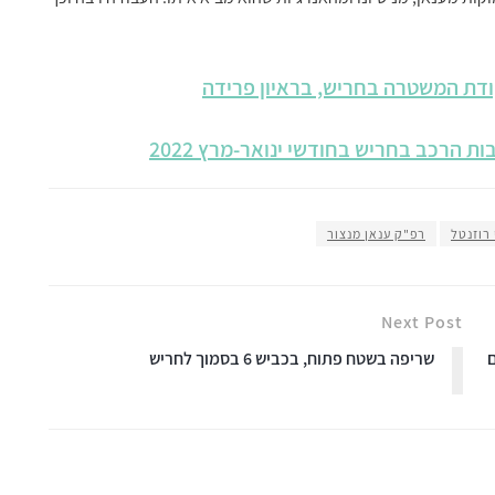
דת המשטרה בחריש, בראיון פרידה
ת הרכב בחריש בחודשי ינואר-מרץ 2022
 רוזנטל
רפ"ק ענאן מנצור
Next Post
ם
שריפה בשטח פתוח, בכביש 6 בסמוך לחריש