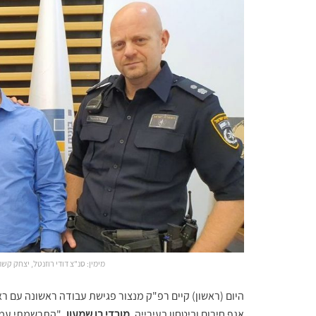
מימין: סנ"צ דודי רוזנטל, יצחק קשת
היום (ראשון) קיים רפ"ק מנצור פגישת עבודה ראשונה עם ר
אגף חירום וביטחון בעירייה,
מורדי בן שמעון.
"התרשמתי עמוק