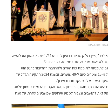
לת דרגת הרב פקד
"חריש היא עיר מאתגרת ואני שמח על הזכות שניתנה לי לבוא לפה", ציין רפ"ק מנצור בראיון ל'חריש 24'. "יש כאן מגוון אוכלוסייה
אתגר לא פשוט אבל נעמוד במשימה בצורה יפה".
ם לתוכניות לתוספת כוח האדם ולהרחבה: "הדיבור כרגע הוא
שהולכים להרחיב את הנקודה ב-2023. התקינה אמורה לגדול מ-15 שוטרים כיום ל-40 שוטרים, ובשנת 2024 התקינה תגדל עד
פקד הישיר שלי, מפקד תחנת עירון".
ו היא הגברת תחושת הביטחון לתושב והקניית הרגשת ביטחון מלאה
ק זאת לתושבים ונצליח למנוע אירועים שמשבשים שגרה, על מנת