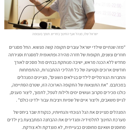
ישראל שלו, מנהל אגף החינוך בחריש. תומך בעצומה
"מזה שנתיים שילדי ישראל עוברים תקופה קשה מנשוא. החל מסגרים
חוזרים ונשנים, תקופות של חזרה מהירה ופתאומית למסגרת וסגירתה
מחדש ללא הכנה מראש, ישיבה מנותקת בבתים מול מסכים לאורך
חודשים ארוכים וקטיעה של כל תהליכי ההתבגרות, ההתפתחות
והחברות הנורמליים לילדים בגילאים השונים", מציינים המנהלים
במכתבם. "את התוצאות של התקופה הארוכה הזו, שטרם הסתיימה,
כולנו מכירים מקרוב ועושים ימים ולילות לטפל, לתמוך, ליצור מענים,
לגייס משאבים, וליצור איים של שפיות ויציבות עבור ילדינו כולם" .
המנהלים מציינים את הגל הנוכחי והנחיותיו, כנקודת שבר ביחס של
מערכת החינוך לתלמידיה ומגדירים את ההבחנה המתבצעת בין ילדים
מחוסנים ושאינם מחוסנים כבעייתית, לא מוצדקת ולא צודקת.