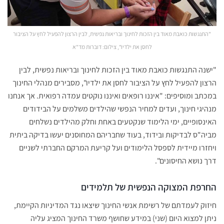
"התנגשות כואבת מאוד בין הזכות לחינוך ובריאות נפשית, לבין הרצון להפעיל לחץ על הציבור
לחסן את ילדיו", צילום: דוברות מד"א
"ישנה התנגשות כואבת מאוד בין הזכות לחינוך ובריאות נפשית, לבין
הרצון להפעיל לחץ על הציבור לחסן את ילדיו", מסבירים מנהלי החינוך
במכתב ומוסיפים: "איננו רופאים ואיננו נוקטים עמדה רפואית. אך אנחנו
מנהיגי חינוך, ועדים למחיר הנפשי שהילדים משלמים על הבידודים
האינסופיים, ימי הלימוד שנקטעים באחת וחלק מהילדים נשלחים
מביה"ס לבדיקות ובידוד, בעוד שחבריהם המחוסנים יעשו בדיקה ביתית
ויחזרו מיידית לספסל הלימודים ועל קריעת המרקם החברתי לשניים
דרך נושא החיסונים".
החרפת המצוקה הנפשית של תלמידים
חיזוק לעמדתם של רשימת אנשי החינוך שיצאו נגד המדיניות הקיימת,
ניתן למצוא היום (שני) במידע שחושף משרד החינוך המציג עליה