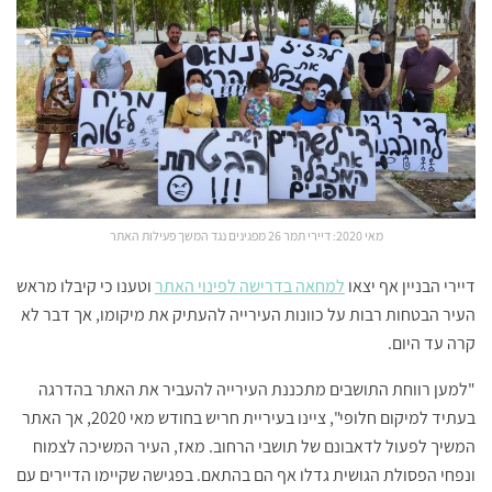
מאי 2020: דיירי תמר 26 מפגינים נגד המשך פעילות האתר
דיירי הבניין אף יצאו
למחאה בדרישה לפינוי האתר
וטענו כי קיבלו מראש
העיר הבטחות רבות על כוונות העירייה להעתיק את מיקומו, אך דבר לא
קרה עד היום.
"למען רווחת התושבים מתכננת העירייה להעביר את האתר בהדרגה
בעתיד למיקום חלופי", ציינו בעיריית חריש בחודש מאי 2020, אך האתר
המשיך לפעול לדאבונם של תושבי הרחוב. מאז, העיר המשיכה לצמוח
ונפחי הפסולת הגושית גדלו אף הם בהתאם. בפגישה שקיימו הדיירים עם