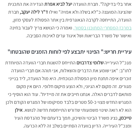
אחר בלי בדיקה?". חברת הוועדה
יעל לביא אפרת
הגדירה את התכנית
שהציגה המועצה כ"לא בשלה ולא אפויה" ואילו
ד"ר לילה יעקב,
חברת
הוועדה, התייחסה לקרבה הגאוגרפית בין אתר הפסולת לעסקי מזון,
במרכז המסחרי המתוכנן בסמוך,
ואמרה כי הנושא צריך לעבור בחינה
ואישור של משרד הבריאות ושל איגוד ערים לאיכות הסביבה.
עיריית חריש:" הפינוי יתבצע לפי לוחות הזמנים שהובטחו"
מנכ"ל העירייה
שלומי צדרבוים
התייחס להשגות חברי הוועדה המיוחדת
לתו"ב: "אני שומע את הדברים והשאלות, אני תוהה אם חברי הוועדה
זוכרים איפה תחנת מיון הפסולת הנוכחית. היא מול הוועדה, ליד בנייני
מגורים. זה מקום לא הגיוני, ולא הוצע מיקום חלופי. היום אין מקום
מותאם לדברים האלה. אנחנו חייבים את זה מיידית". עוד הוא הוסיף כי
המגרש החדש מצוי כ-50 מטרים בלבד ממיקומו של המגרש הקודם ולכן
הוא לא רואה שינוי משמעותי שדורש התייחסות חדשה לנושא.
אילן
טייכמן,
נציג משרד הבינוי והשיכון, תמך בדעתם של מהנדסת העיר
ומנכ"ל העירייה. הדיון בוועדה הסתיים בשלב זה ללא הכרעה.