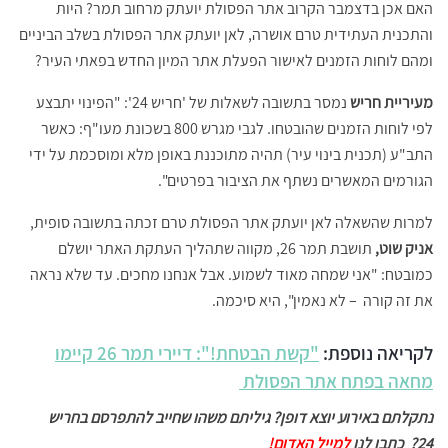
האם אכן בדצמבר הקרוב אתר הפסולת יועתק מרחוב תמר? היות
והתכנית העתידית טרם אושרה, לאן יועתק אתר הפסולת בשלב הביניים
ומהם לוחות הזמנים לאישור הפעלת אתר המיון החדש בפאתי העיר?
מעיריית חריש
נמסר בתשובה לשאלות של 'חריש 24': "הפינוי יתבצע
לפי לוחות הזמנים שהובטחו. לגבי מגרש 800 בשכונת מעו"ף: כאשר
התב"ע (תכנית בינוי עיר) תהיה מתוכננת באופן מלא ומוסכמת על ידי
הגורמים המאשרים נשתף את הציבור בפרטים".
למרות שהשאלה לאן יועתק אתר הפסולת טרם זכתה בתשובה סופית,
אניק שוט,
תושבת תמר 26, מקווה שתהליך העתקת האתר יושלם
כמובטח: "אני שמחה מאוד לשמוע. אבל אנחנו מחכים. עד שלא נראה
את זה קורה – לא נאמין", היא סיכמה.
לקריאה נוספת:
"קשת הבטחת!": דיירי תמר 26 קיימו
מחאה בפתח אתר הפסולת
נתקלתם באירוע יוצא דופן? גיליתם משהו שחייב להתפרסם בחריש
24?
כתבו לנו
למייל האדום!