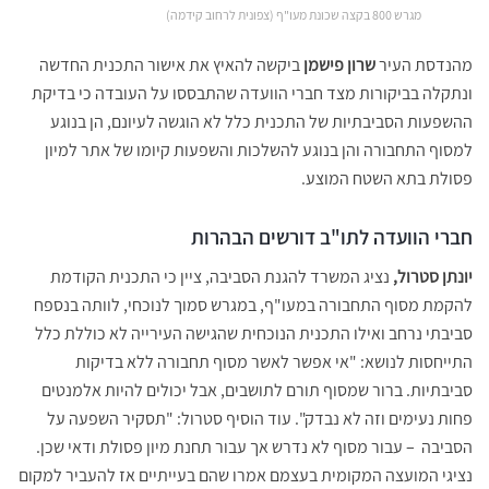
מגרש 800 בקצה שכונת מעו"ף (צפונית לרחוב קידמה)
מהנדסת העיר
שרון פישמן
ביקשה להאיץ את אישור התכנית החדשה
ונתקלה בביקורות מצד חברי הוועדה שהתבססו על העובדה כי בדיקת
ההשפעות הסביבתיות של התכנית כלל לא הוגשה לעיונם, הן בנוגע
למסוף התחבורה והן בנוגע להשלכות והשפעות קיומו של אתר למיון
פסולת בתא השטח המוצע.
חברי הוועדה לתו"ב דורשים הבהרות
יונתן סטרול,
נציג המשרד להגנת הסביבה, ציין כי התכנית הקודמת
להקמת מסוף התחבורה במעו"ף, במגרש סמוך לנוכחי, לוותה בנספח
סביבתי נרחב ואילו התכנית הנוכחית שהגישה העירייה לא כוללת כלל
התייחסות לנושא: "אי אפשר לאשר מסוף תחבורה ללא בדיקות
סביבתיות. ברור שמסוף תורם לתושבים, אבל יכולים להיות אלמנטים
פחות נעימים וזה לא נבדק". עוד הוסיף סטרול: "תסקיר השפעה על
הסביבה – עבור מסוף לא נדרש אך עבור תחנת מיון פסולת ודאי שכן.
נציגי המועצה המקומית בעצמם אמרו שהם בעייתיים אז להעביר למקום