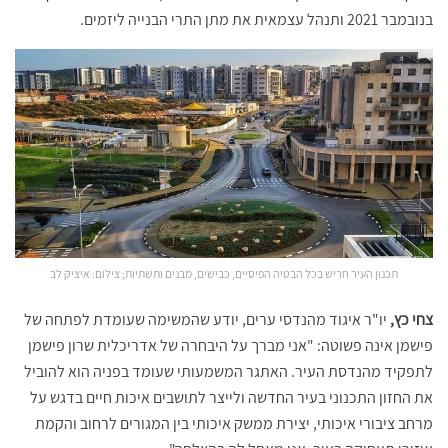
בנובמבר 2021 ותנהל עצמאית את מתן התרי הבנייה ליזמים.
תכנון העיר חריש בכל הבטיה הפיסיים, כבישים, מבנים ותשתיות; צילום: איציק לב
צחי כץ,
יו"ר איגוד מהנדסי ערים, יודע שהמשימה שעומדת לפתחה של
פישמן אינה פשוטה: "אני מברך על היבחרה של אדריכלית שרון פישמן
לתפקיד מהנדסת העיר. האתגר המשמעותי שעומד בפניה הוא להוביל
את החזון התכנוני בעיר החדשה ולייצר לתושבים איכות חיים בדגש על
מרחב ציבורי איכותי, יצירת ממשק איכותי בין המגורים לרחוב והקמת