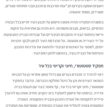
ויועצים ועסקה בקידום תב"עות מורכבות ובתכנון מבני ומתחמי מגורים,
משרדים, מסחר ותעשיה.
במסגרת תפקידה תהיה אמונה פישמן על תכנון העיר חריש בכל הבטיה
הפיסיים, כבישים, מבנים ותשתיות. היא תהיה גם אחראית על פיקוח
ורישוי בתחומי הבנייה והמבנים הציבוריים ועל עבודות הבנייה המבוצעות
על ידי העירייה או מטעמה. על מהנדסת העיר לבחון ולבקר תכניות
יזמים, לשמור על האינטרס הציבורי ולהתוות את מדיניות התכנון
והפיתוח של הבנייה בעיר, בהתאם לחזון ראש העיר.
תפקיד סטטוטורי, חיוני וקריטי בכל עיר
ראוי להזכיר כי מהנדס בערים עם גידול מואץ אחראי הן על תכניות
המתאר העירוניות והן על ניהול מחלקת ההנדסה. מדובר בתפקיד
סטטוטורי, חיוני וקריטי בכל עיר, קל וחומר בעיר עם תנופת בנייה
אדירה. כניסתה של פישמן לתפקיד ביוני הקרוב תחייב אותה גם להיערך
מיידית להקמתה של וועדת התכנון והבנייה המקומית. הוועדה
המקומית צפויה להחליף את הוועדה המיוחדת, שמסיימת את תפקידה