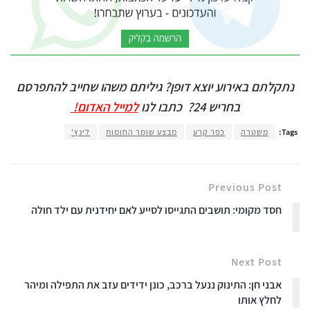
נתקלתם באירוע יוצא דופן? גיליתם משהו שחייב להתפרסם
בחריש 24?
כתבו לנו
למייל האדום!
Tags:
משטרה
כפר קרע
מבצע שומר החומות
לינץ'
Previous Post
חסד מקומי: תושבים התגייסו לסייע לאם יחידנית עם ילד חולה
Next Post
אבני חן: התינוק ננעל ברכב, כונן ידידים עזב את התפילה ומיהר
לחלץ אותו