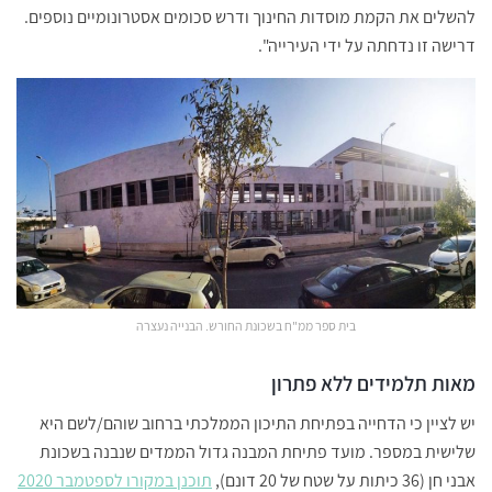
להשלים את הקמת מוסדות החינוך ודרש סכומים אסטרונומיים נוספים.
דרישה זו נדחתה על ידי העירייה".
בית ספר ממ"ח בשכונת החורש. הבנייה נעצרה
מאות תלמידים ללא פתרון
יש לציין כי הדחייה בפתיחת התיכון הממלכתי ברחוב שוהם/לשם היא
שלישית במספר. מועד פתיחת המבנה גדול הממדים שנבנה בשכונת
אבני חן (36 כיתות על שטח של 20 דונם),
תוכנן במקורו לספטמבר 2020