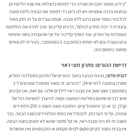
"בידינו מספר תוכניות מגירה כדי לפתוח בהצלחה את שנת הלימודים.
נבחנות הרבה אופציות ויש לנו כיוון כדי לפתור את הבעיה ולתת מענה
לכל בתי הספר שהם כרגע ללא מבנה. אנחנו עובדים על זה חזק מאוד
ובעזרת ה' יהיה פתרון לכולם", הדגיש קליין אך סרב לפרט את החלופות
העומדות על הפרק. עוד הוסיף קליין כי על אף שהעבודה בשני מתחמי
גנים נעצרה והם לא יפתחו כמתוכנן ב-1 בספטמבר, בעירייה לא צופים
מחסור בתחום הזה.
דרישת ההורים: פתרון זמני ראוי
דגנית אדוני,
נציגת הנהגה בוועד ההורים של התיכון הממלכתי החדש,
מסרה בתגובה ל'חריש 24: "כהורים, זה מאוד מתסכל שמגיעים ל-1
בספטמבר ושוב ושוב אין מבנה ראוי לילדים שלנו. עם זאת, אנו מבינים
שיש דברים שאינם בשליטת המועצה וקשה להיערך לפשיטת רגל של
קבלן. כך או כך התסכול קיים. החטיבה מונה השנה כ-250 תלמידים
וצפויה, על פי הערכות, להכפיל את כמות התלמידים בשנה הבאה. כבר
השנה זה לא היה מבנה ראוי, אז קל וחומר שהוא לא יתאים בשנה הבאה.
אין בבית הספר הקיים מקום לקיים טקסים או התכנסויות ואין אפשרות