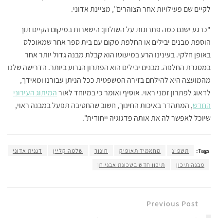
לקיים שם פעילויות אחר הצוהרים", מציינת אדוני.
"כרגע ישנם כמה פתרונות על השולחן: הישארות במיקום הקיים תוך
הוספת מבנים יבילים או החלפת מקום עם בית ספר אחר שמאוכלס
באופן חלקי. בעינינו הרע במיעוטו הוא קבלת מבנה גדול יותר אחר
במסגרת החלפה. מבנים יבילים הוא הפתרון הגרוע ביותר. הדרישה שלנו
מהמועצה היא להילחם בזירה המשפטית ככל הניתן עבורנו ומאידך,
לדאוג לפתרון זמני ראוי. אוסיף ואומר כי במיוחד לאור
המיתוג העירוני
החדש
, המתהדר באיכות החינוך, חשוב שהחטיבה תפעל במבנה ראוי,
שיוכל לאפשר לה את אותה פדגוגיה ייחודית".
Tags:
תשפ"ג
מחאמיד תאופיק
חינוך
שלמה קליין
דגנית אדוני
מבנה תיכון
תיכון חדש בשכונת אבני חן
Previous Post