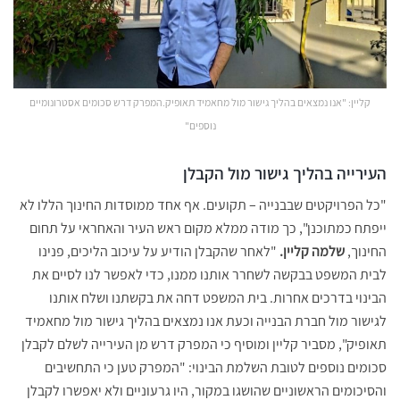
קליין: "אנו נמצאים בהליך גישור מול מחאמיד תאופיק.המפרק דרש סכומים אסטרונומיים
נוספים"
העירייה בהליך גישור מול הקבלן
"כל הפרויקטים שבבנייה – תקועים. אף אחד ממוסדות החינוך הללו לא
ייפתח כמתוכנן", כך מודה ממלא מקום ראש העיר והאחראי על תחום
החינוך,
שלמה קליין.
"לאחר שהקבלן הודיע על עיכוב הליכים, פנינו
לבית המשפט בבקשה לשחרר אותנו ממנו, כדי לאפשר לנו לסיים את
הבינוי בדרכים אחרות. בית המשפט דחה את בקשתנו ושלח אותנו
לגישור מול חברת הבנייה וכעת אנו נמצאים בהליך גישור מול מחאמיד
תאופיק", מסביר קליין ומוסיף כי המפרק דרש מן העירייה לשלם לקבלן
סכומים נוספים לטובת השלמת הבינוי: "המפרק טען כי התחשיבים
והסיכומים הראשוניים שהושגו במקור, היו גרעוניים ולא יאפשרו לקבלן