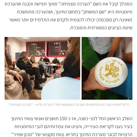
המהלך קיבל את השם "הערכה מצמיחה" מתוך תפישה והבנה שהערכת
מיומנויות היא "שם המשחק" בתחום החינוך, ושהערכה מתמשכת
(שאינה רק מסכמת) יכולה להצמיח ולקדם את התלמידים יותר מאשר
שיטת הציונים המסורתית והמוכרת.
כלים לטיפוח הערכים והמיומנויות שנבחרו באמצעות מודל הערכה חדש – "הערכה מצמיחה".
השלב הראשון החל לפני כשנה, אז כ-150 תושבים ואנשי צוותי החינוך
בעיר נענו לקריאת העירייה, והציגו את עמדותיהם לגבי המיומנויות
הרצויות לבוגר מערכת החינוך בחריש. צוות מקצועי של "מכון שמיר"