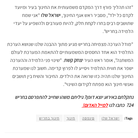
"זהו תהליך פורץ דרך המקדם משמעותית את החינוך בעיר ומיועד
לקדם כל ילד", מסביר ראש אגף החינוך,
ישראל שלו
"אני שמח
שתושבים רבים בחרו לקחת חלק, להיות מעורבים ולהשפיע על יעדי
הלמידה בחריש".
"מודל הערכה מצמיחה בחריש מגיע מתוך ההבנה שלנו שנושא הערכת
התלמיד הוא אחד החסמים המשמעותיים להתאמת המערכת לעולם
המשתנה", אומר ראש העיר
יצחק קשת
. "שינוי פני הלמידה וההערכה
ישפר את חווית התלמיד ויסייע לו לפרוץ קדימה. חשוב לנו שמערכת
החינוך שלנו תהיה כזו שרואה את הילדים. החיבור והשיח בין תושבים
ואנשי חינוך הוא מפתח לקידום השינוי".
נתקלתם באירוע יוצא דופן? גיליתם משהו שחייב להתפרסם בחריש
24?
כתבו לנו
למייל האדום!
Tags:
ישראל שלו
סינפסה
חינוך
חינוך בחריש