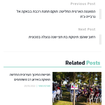
Previous Post
המועצה הארצית החליטה: תוקם תחנת רכבת בבאקה אל
גרבייה-ג'ת
Next Post
רחוב שוהם: תינוקת בת חצי שנה ננעלה במכונית
Related
Posts
תפישת החינוך העירונית החדשה
הושקה באירוע רב משתתפים
מערכת האתר
29/05/2022