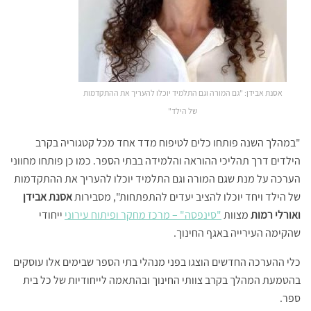
אסנת אבידן: "גם המורה וגם התלמיד יוכלו להעריך את ההתקדמות
של הילד"
"במהלך השנה פותחו כלים לטיפוח מדד אחד מכל קטגוריה בקרב
הילדים דרך תהליכי ההוראה והלמידה בבתי הספר. כמו כן פותחו מחווני
הערכה על מנת שגם המורה וגם התלמיד יוכלו להעריך את ההתקדמות
של הילד ויחד יוכלו להציב יעדים להתפתחות", מסבירות
אסנת אבידן
ואורלי רמות
מצוות
"סינפסה" – מרכז מחקר ופיתוח עירוני
ייחודי
שהקימה העירייה באגף החינוך.
כלי ההערכה החדשים הוצגו בפני מנהלי בתי הספר שבימים אלו עוסקים
בהטמעת המהלך בקרב צוותי החינוך ובהתאמה לייחודיות של כל בית
ספר.