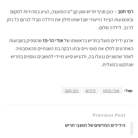
רמי חטב
– כונן סניף חריש וסגן קב"ט המועצה, הגיע במהירות למקום
ובאמצעות הציוד הייעודי שברשותו חילץ את הילדה מבלי לגרום כל נזק
לרכב. לילדה שלום.
ארגון ידידים פועל בחריש בראשותו של
אודי הר-פז
שהספיק בשבועות
האחרונים לחלץ את מוטי וייס ובתו רבקה בת השנתיים מהאמבטיה
לאחר שהשניים ננעלו בה, ולהגיש סיוע מיידי לתושבים נוספים בחריש
שנתקעו במעלית.
Tags:
אודי הרפז
ידידים
רמי חטב
Previous Post
הידידים החדשים של תושבי חריש